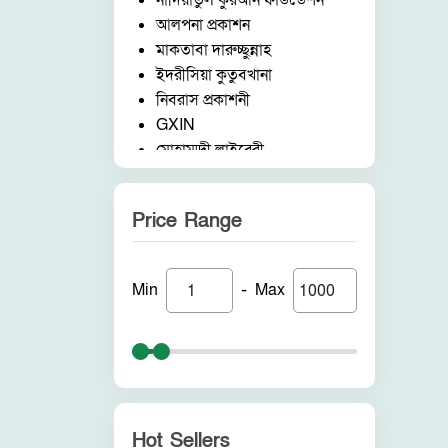
নাদিয়াতুল কুরআন ফাউন্ডেশন
আলপনা প্রকাশন
মাকতাবা দারুচ্ছুন্নাহ
ইদরীসিয়া কুতুবখানা
নিবরাস প্রকাশনী
GXIN
মোহাম্মদী লাইব্রেরী
নাদিয়াতুল কুরআন ফাউন্ডেশন
জাদীদ নূরানী প্রকাশনী
Price Range
আকীল পাবলিকেশন
ফরিদ বুক ডিপো (ইন্ডিয়া)
নন ব্র্যান্ড
-
Min
Max
পুনরায় প্রকাশন
আলোকধারা প্রকাশন
হাকীমুল উম্মত প্রকাশনী
সাবাহ পাবলিকেশন
সীরাহ প্রকাশ
রহমত প্রকাশনী
Hot Sellers