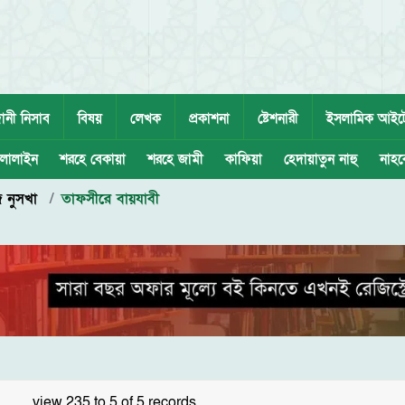
ানী নিসাব
বিষয়
লেখক
প্রকাশনা
ষ্টেশনারী
ইসলামিক আইট
লালাইন
শরহে বেকায়া
শরহে জামী
কাফিয়া
হেদায়াতুন নাহু
নাহব
 নুসখা
তাফসীরে বায়যাবী
view 235 to 5 of 5 records