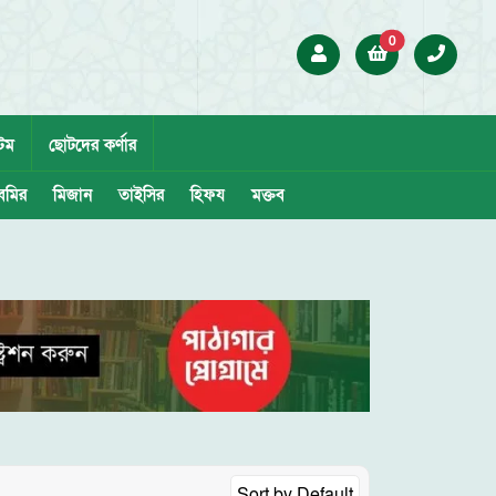
0
েম
ছোটদের কর্ণার
েমির
মিজান
তাইসির
হিফয
মক্তব
Sort by
Default