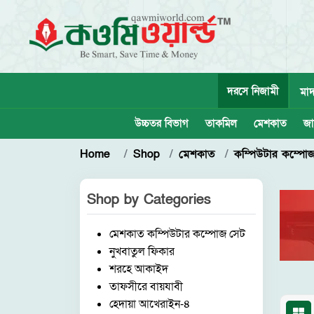
দরসে নিজামী
মাদ
উচ্চতর বিভাগ
তাকমিল
মেশকাত
জা
Home
Shop
মেশকাত
কম্পিউটার কম্পোজ
Shop by
Categories
মেশকাত কম্পিউটার কম্পোজ সেট
নুখবাতুল ফিকার
শরহে আকাইদ
তাফসীরে বায়যাবী
হেদায়া আখেরাইন-৪