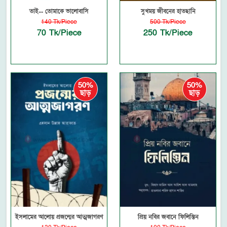
তাই... তোমাকে ভালোবাসি
সুখময় জীবনের হাতছানি
140 Tk/Piece
500 Tk/Piece
70 Tk/Piece
250 Tk/Piece
50%
50%
ছাড়
ছাড়
ইসলামের আলোয় প্রজন্মের আত্মজাগরণ
প্রিয় নবির জবানে ফিলিস্তিন