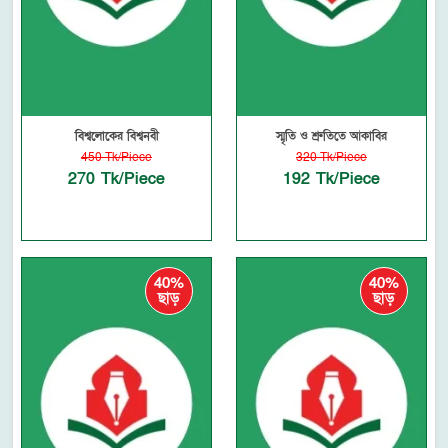
বিশ্বলোকের বিশ্বনবী
স্মৃতি ও শ্রুতিতে আকাবির
450 Tk/Piece
320 Tk/Piece
270 Tk/Piece
192 Tk/Piece
40%
40%
ছাড়
ছাড়