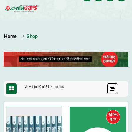
Home
Shop
view 1 to 40 of 5414 records
50%
ছাড়