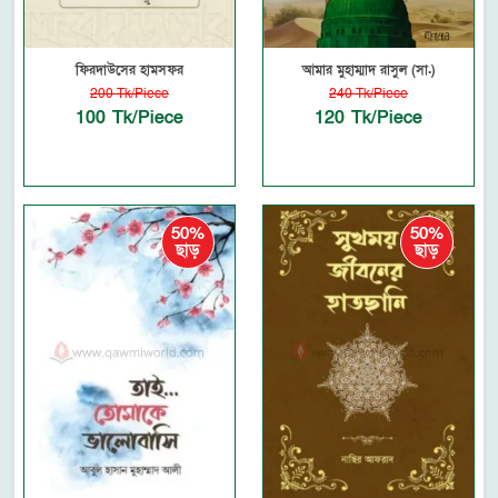
ফিরদাউসের হামসফর
আমার মুহাম্মাদ রাসুল (সা.)
200 Tk/Piece
240 Tk/Piece
100 Tk/Piece
120 Tk/Piece
50%
50%
ছাড়
ছাড়