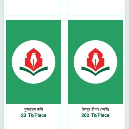
নুজহাতুল কারী
ইলমুছ ছীগাহ (ফার্সি)
20 Tk/Piece
280 Tk/Piece