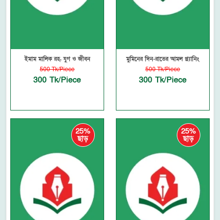
ইমাম মালিক রহ. যুগ ও জীবন
মুমিনের দিন-রাতের আমল প্ল্যানিং
500 Tk/Piece
500 Tk/Piece
300 Tk/Piece
300 Tk/Piece
25%
25%
ছাড়
ছাড়