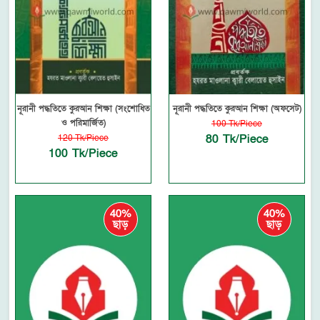
নূরানী পদ্ধতিতে কুরআন শিক্ষা (সংশোধিত
নূরানী পদ্ধতিতে কুরআন শিক্ষা (অফসেট)
ও পরিমার্জিত)
100 Tk/Piece
80 Tk/Piece
120 Tk/Piece
100 Tk/Piece
40%
40%
ছাড়
ছাড়