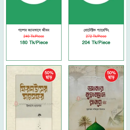
গল্পের ক্যানভাসে জীবন
প্রোটেক্টিভ প্যারেন্টিং
240 Tk/Piece
272 Tk/Piece
180 Tk/Piece
204 Tk/Piece
50%
50%
ছাড়
ছাড়