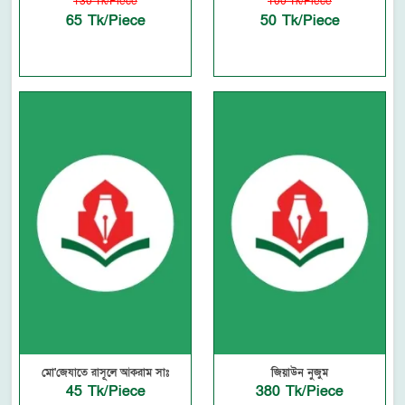
130 Tk/Piece
100 Tk/Piece
65 Tk/Piece
50 Tk/Piece
মো'জেযাতে রাসূলে আকরাম সাঃ
জিয়াউন নুজুম
45 Tk/Piece
380 Tk/Piece