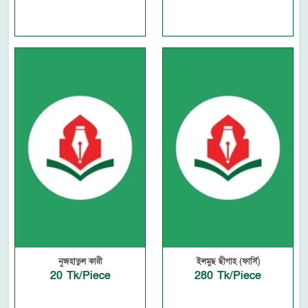
নুজহাতুল কারী
ইলমুছ ছীগাহ (ফার্সি)
20 Tk/Piece
280 Tk/Piece