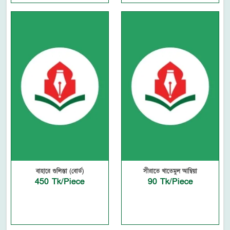
বাহারে গুলিস্তা (বোর্ড)
সীরাতে খাতেমুল আম্বিয়া
450 Tk/Piece
90 Tk/Piece