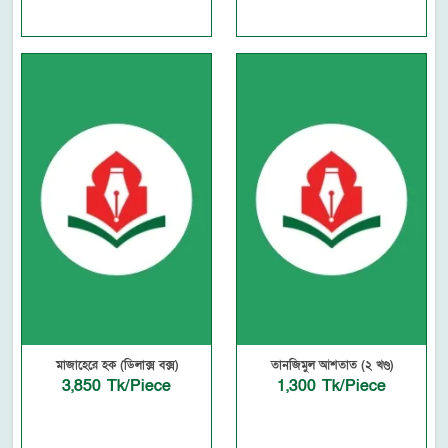
মাজাহেরে হক (ডিলাক্স বক্স)
তানজিমুল আশতাত (২ খণ্ড)
3,850 Tk/Piece
1,300 Tk/Piece