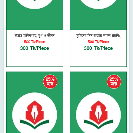
ইমাম মালিক রহ. যুগ ও জীবন
মুমিনের দিন-রাতের আমল প্ল্যানিং
500 Tk/Piece
500 Tk/Piece
300 Tk/Piece
300 Tk/Piece
25%
25%
ছাড়
ছাড়