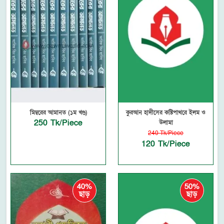
মিম্বরের আমানত (১ম খণ্ড)
কুরআন হাদীসের কষ্টিপাথরে ইলম ও
250 Tk/Piece
উলামা
240 Tk/Piece
120 Tk/Piece
40%
50%
ছাড়
ছাড়