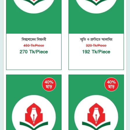
বিশ্বলোকের বিশ্বনবী
স্মৃতি ও শ্রুতিতে আকাবির
450 Tk/Piece
320 Tk/Piece
270 Tk/Piece
192 Tk/Piece
40%
40%
ছাড়
ছাড়