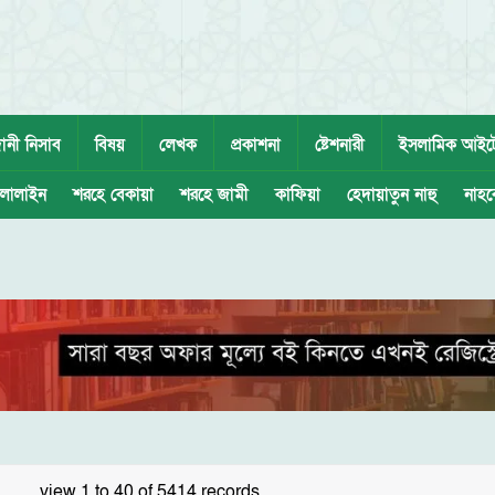
ানী নিসাব
বিষয়
লেখক
প্রকাশনা
ষ্টেশনারী
ইসলামিক আইট
লালাইন
শরহে বেকায়া
শরহে জামী
কাফিয়া
হেদায়াতুন নাহু
নাহব
view 1 to 40 of 5414 records