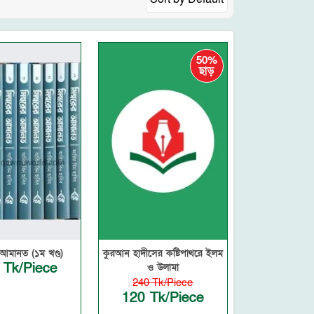
50%
ছাড়
র আমানত (১ম খণ্ড)
কুরআন হাদীসের কষ্টিপাথরে ইলম
 Tk/Piece
ও উলামা
240 Tk/Piece
120 Tk/Piece