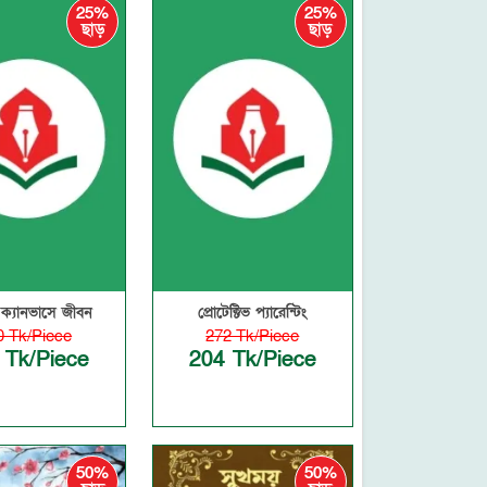
25%
25%
ছাড়
ছাড়
 ক্যানভাসে জীবন
প্রোটেক্টিভ প্যারেন্টিং
0 Tk/Piece
272 Tk/Piece
 Tk/Piece
204 Tk/Piece
50%
50%