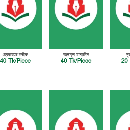
হেকায়েতে লতীফ
আদাবুল মাসাজীদ
নু
40 Tk/Piece
40 Tk/Piece
20 