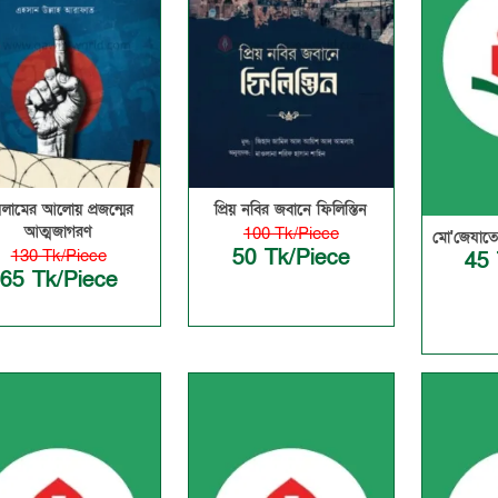
লামের আলোয় প্রজন্মের
প্রিয় নবির জবানে ফিলিস্তিন
আত্মজাগরণ
100 Tk/Piece
মো'জেযাতে
50 Tk/Piece
130 Tk/Piece
45 
65 Tk/Piece