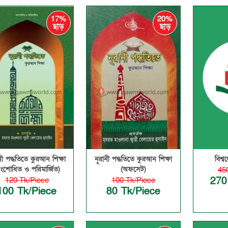
17%
20%
ছাড়
ছাড়
নী পদ্ধতিতে কুরআন শিক্ষা
নূরানী পদ্ধতিতে কুরআন শিক্ষা
বিশ্ব
ংশোধিত ও পরিমার্জিত)
(অফসেট)
45
270
120 Tk/Piece
100 Tk/Piece
100 Tk/Piece
80 Tk/Piece