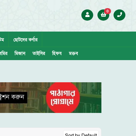
0
েম
ছোটদের কর্ণার
েমির
মিজান
তাইসির
হিফয
মক্তব
Sort by
Default