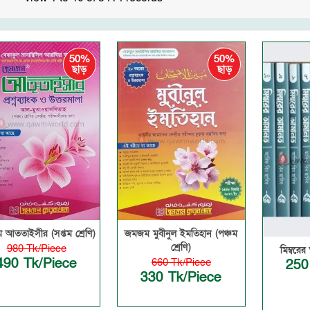
50%
50%
ছাড়
ছাড়
আততাইসীর (সপ্তম শ্রেণি)
জমজম মুবীনুল ইমতিহান (পঞ্চম
শ্রেণি)
980 Tk/Piece
মিম্বরে
490 Tk/Piece
660 Tk/Piece
250
330 Tk/Piece