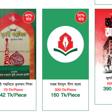
40%
50%
ছাড়
ছাড়
জুল
52
নী পদ্ধতিতে কুরআন শিক্ষা
সহজ ইলমুস সীগা বাংলা
390
70 Tk/Piece
320 Tk/Piece
42 Tk/Piece
160 Tk/Piece