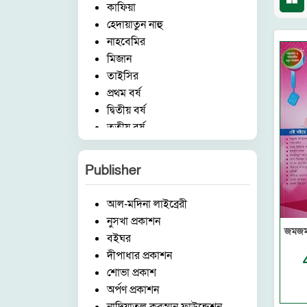
কাফিয়া
হেদায়াতুন নাহু
নাহবেমির
মিজান
তাইসির
প্রথম বর্ষ
দ্বিতীয় বর্ষ
তৃতীয় বর্ষ
চতুর্থ বর্ষ
পঞ্চম বর্ষ
Publisher
হিফয
ষ্টেশনারী
আল-মদিনা লাইব্রেরী
ছোটদের কর্ণার
নুসখা প্রকাশন
বিষয়
জমজম 
বইঘর
ইসলামিক আইটেম
দীপাধার প্রকাশন
মক্তব
শোভা প্রকাশ
উচ্চতর বিভাগ
অর্পণ প্রকাশন