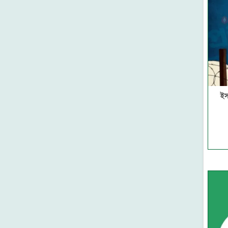
ফাউন্টেন পাবলিকেশন্স
সমকালীন প্রকাশন
মাকতাবাতুল বায়ান
দারুল কিতাব
বাড কম্প্রিন্ট এন্ড পাবলিকেশন
হুদহুদ প্রকাশন
মদীনা লাইব্রেরী-মাদানীনগর
আল আশরাফ হস্তলিপি প্রশিক্ষণ
ইস
একাডেমী- ঢাকা
মাকতাবাতুল ফুরকান
নবীন প্রকাশন
রুহামা পাবলিকেশন
মারকাযুদ দাওয়াহ প্রকাশনী
মা লাইব্রেরি
আল ইখওয়াহ ইসলামিক
পাবলিকেশন
মাকতাবাতু মারকাজিল হুদা
সুফফাহ প্রকাশন