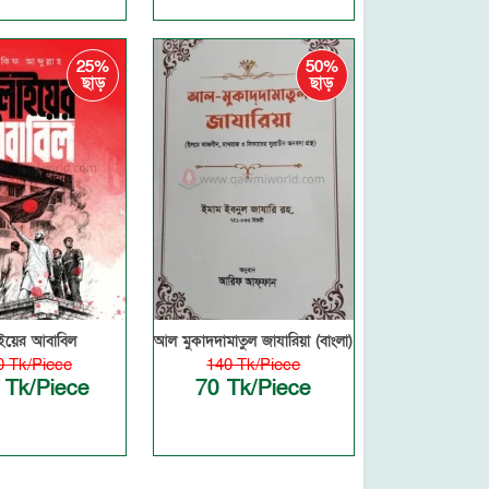
25%
50%
ছাড়
ছাড়
াইয়ের আবাবিল
আল মুকাদদামাতুল জাযারিয়া (বাংলা)
0 Tk/Piece
140 Tk/Piece
 Tk/Piece
70 Tk/Piece