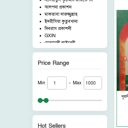
নাদিয়াতুল কুরআন ফাউন্ডেশন
আলপনা প্রকাশন
মাকতাবা দারুচ্ছুন্নাহ
ইদরীসিয়া কুতুবখানা
নিবরাস প্রকাশনী
GXIN
মোহাম্মদী লাইব্রেরী
নাদিয়াতুল কুরআন ফাউন্ডেশন
জাদীদ নূরানী প্রকাশনী
Price Range
আকীল পাবলিকেশন
ফরিদ বুক ডিপো (ইন্ডিয়া)
নন ব্র্যান্ড
-
Min
Max
পুনরায় প্রকাশন
আলোকধারা প্রকাশন
নূরা
হাকীমুল উম্মত প্রকাশনী
সাবাহ পাবলিকেশন
সীরাহ প্রকাশ
রহমত প্রকাশনী
Hot Sellers