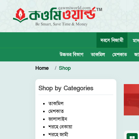
দরসে নিজামী
মাদ
উচ্চতর বিভাগ
তাকমিল
মেশকাত
জা
Home
Shop
Shop by
Categories
তাকমিল
মেশকাত
জালালাইন
শরহে বেকায়া
শরহে জামী