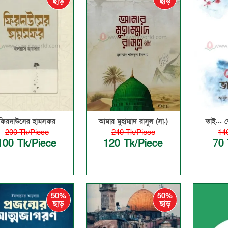
ছাড়
ছাড়
ফিরদাউসের হামসফর
আমার মুহাম্মাদ রাসুল (সা.)
তাই... 
200 Tk/Piece
240 Tk/Piece
14
100 Tk/Piece
120 Tk/Piece
70 
50%
50%
ছাড়
ছাড়