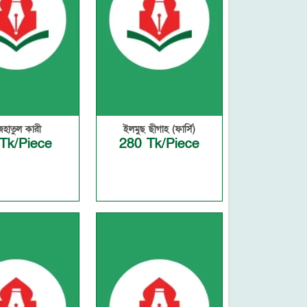
জহাতুল কারী
ইলমুছ ছীগাহ (ফার্সি)
Tk/Piece
280 Tk/Piece