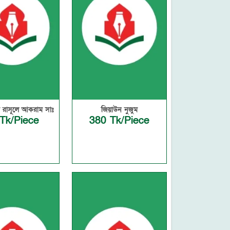
 রাসূলে আকরাম সাঃ
জিয়াউন নুজুম
Tk/Piece
380 Tk/Piece