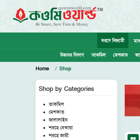
দরসে নিজামী
মাদ
উচ্চতর বিভাগ
তাকমিল
মেশকাত
জা
Home
Shop
Shop by
Categories
তাকমিল
মেশকাত
জালালাইন
শরহে বেকায়া
শরহে জামী