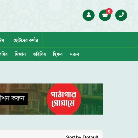
0
েম
ছোটদের কর্ণার
েমির
মিজান
তাইসির
হিফয
মক্তব
Sort by
Default