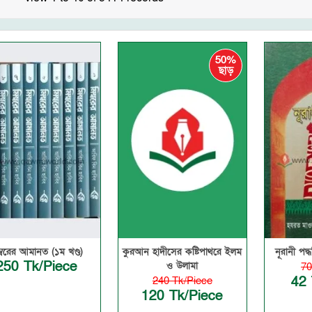
50%
ছাড়
ম্বরের আমানত (১ম খণ্ড)
কুরআন হাদীসের কষ্টিপাথরে ইলম
নূরানী পদ
250 Tk/Piece
ও উলামা
70
42 
240 Tk/Piece
120 Tk/Piece