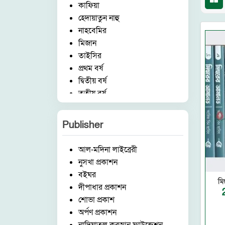
কাফিয়া
হেদায়াতুন নাহু
নাহবেমির
মিজান
তাইসির
প্রথম বর্ষ
দ্বিতীয় বর্ষ
তৃতীয় বর্ষ
চতুর্থ বর্ষ
পঞ্চম বর্ষ
Publisher
হিফয
ষ্টেশনারী
আল-মদিনা লাইব্রেরী
ছোটদের কর্ণার
নুসখা প্রকাশন
বিষয়
বইঘর
ইসলামিক আইটেম
মি
দীপাধার প্রকাশন
মক্তব
শোভা প্রকাশ
উচ্চতর বিভাগ
অর্পণ প্রকাশন