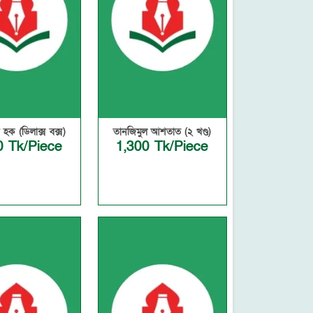
 হক (ডিলাক্স বক্স)
তানজিমুল আশতাত (২ খণ্ড)
0 Tk/Piece
1,300 Tk/Piece