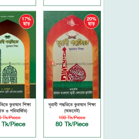
17%
20%
ছাড়
ছাড়
্ধতিতে কুরআন শিক্ষা
নূরানী পদ্ধতিতে কুরআন শিক্ষা
ত ও পরিমার্জিত)
(অফসেট)
0 Tk/Piece
100 Tk/Piece
 Tk/Piece
80 Tk/Piece