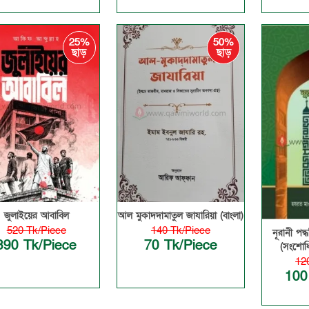
25%
50%
ছাড়
ছাড়
জুলাইয়ের আবাবিল
আল মুকাদদামাতুল জাযারিয়া (বাংলা)
520 Tk/Piece
140 Tk/Piece
নূরানী পদ
390 Tk/Piece
70 Tk/Piece
(সংশোধি
12
100