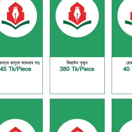
েযাতে রাসূলে আকরাম সাঃ
জিয়াউন নুজুম
হেক
45 Tk/Piece
380 Tk/Piece
40 