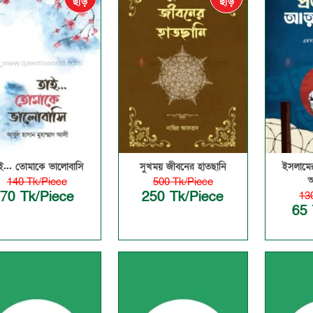
ছাড়
ছাড়
ই... তোমাকে ভালোবাসি
সুখময় জীবনের হাতছানি
ইসলামের
আ
140 Tk/Piece
500 Tk/Piece
70 Tk/Piece
250 Tk/Piece
13
65 