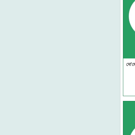
ফাউন্টেন পাবলিকেশন্স
সমকালীন প্রকাশন
মাকতাবাতুল বায়ান
দারুল কিতাব
বাড কম্প্রিন্ট এন্ড পাবলিকেশন
হুদহুদ প্রকাশন
মদীনা লাইব্রেরী-মাদানীনগর
আল আশরাফ হস্তলিপি প্রশিক্ষণ
একাডেমী- ঢাকা
মো'জ
মাকতাবাতুল ফুরকান
নবীন প্রকাশন
রুহামা পাবলিকেশন
মারকাযুদ দাওয়াহ প্রকাশনী
মা লাইব্রেরি
আল ইখওয়াহ ইসলামিক
পাবলিকেশন
মাকতাবাতু মারকাজিল হুদা
সুফফাহ প্রকাশন