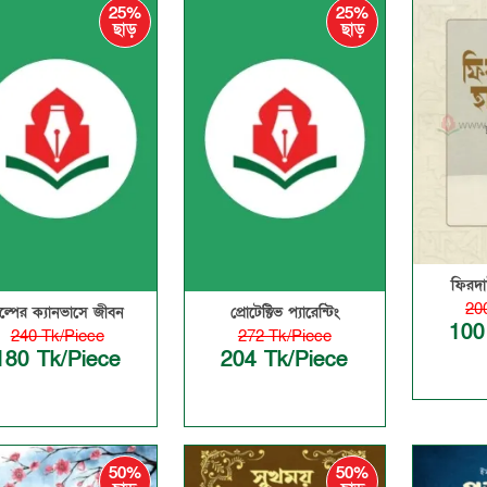
25%
25%
ছাড়
ছাড়
ফিরদ
20
ল্পের ক্যানভাসে জীবন
প্রোটেক্টিভ প্যারেন্টিং
100
240 Tk/Piece
272 Tk/Piece
180 Tk/Piece
204 Tk/Piece
50%
50%