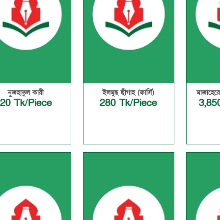
নুজহাতুল কারী
ইলমুছ ছীগাহ (ফার্সি)
মাজাহেরে
20 Tk/Piece
280 Tk/Piece
3,85