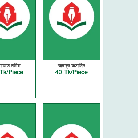
ায়েতে লতীফ
আদাবুল মাসাজীদ
Tk/Piece
40 Tk/Piece