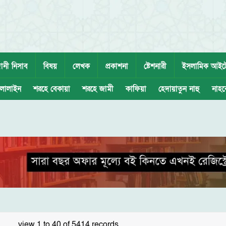
ানী নিসাব
বিষয়
লেখক
প্রকাশনা
ষ্টেশনারী
ইসলামিক আইট
লালাইন
শরহে বেকায়া
শরহে জামী
কাফিয়া
হেদায়াতুন নাহু
নাহব
view 1 to 40 of 5414 records