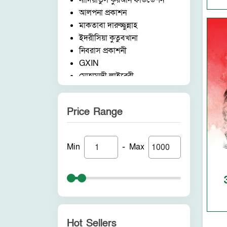
নাদিয়াতুল কুরআন ফাউন্ডেশন
আলপনা প্রকাশন
মাকতাবা দারুচ্ছুন্নাহ
ইদরীসিয়া কুতুবখানা
নিবরাস প্রকাশনী
GXIN
মোহাম্মদী লাইব্রেরী
নাদিয়াতুল কুরআন ফাউন্ডেশন
জাদীদ নূরানী প্রকাশনী
Price Range
আকীল পাবলিকেশন
ফরিদ বুক ডিপো (ইন্ডিয়া)
নন ব্র্যান্ড
-
Min
Max
পুনরায় প্রকাশন
আলোকধারা প্রকাশন
হাকীমুল উম্মত প্রকাশনী
সাবাহ পাবলিকেশন
সীরাহ প্রকাশ
রহমত প্রকাশনী
Hot Sellers