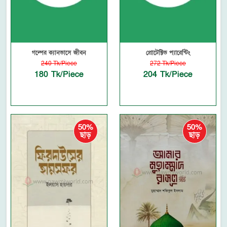
গল্পের ক্যানভাসে জীবন
প্রোটেক্টিভ প্যারেন্টিং
240 Tk/Piece
272 Tk/Piece
180 Tk/Piece
204 Tk/Piece
50%
50%
ছাড়
ছাড়