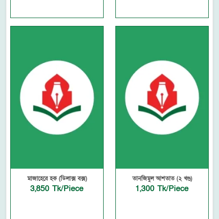
মাজাহেরে হক (ডিলাক্স বক্স)
তানজিমুল আশতাত (২ খণ্ড)
3,850 Tk/Piece
1,300 Tk/Piece