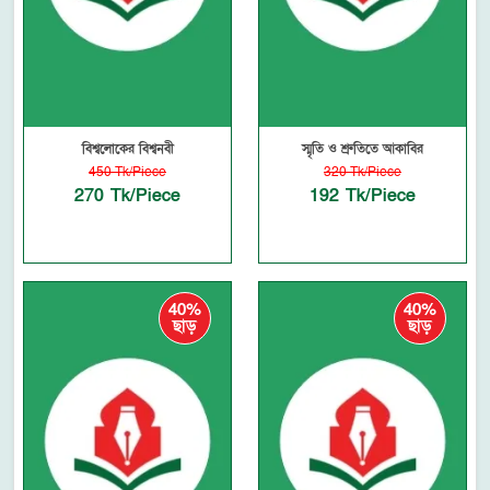
বিশ্বলোকের বিশ্বনবী
স্মৃতি ও শ্রুতিতে আকাবির
450 Tk/Piece
320 Tk/Piece
270 Tk/Piece
192 Tk/Piece
40%
40%
ছাড়
ছাড়