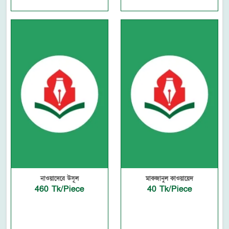
নাওয়াদেরে উসূল
মাকজানুল কাওয়ায়েদ
460 Tk/Piece
40 Tk/Piece