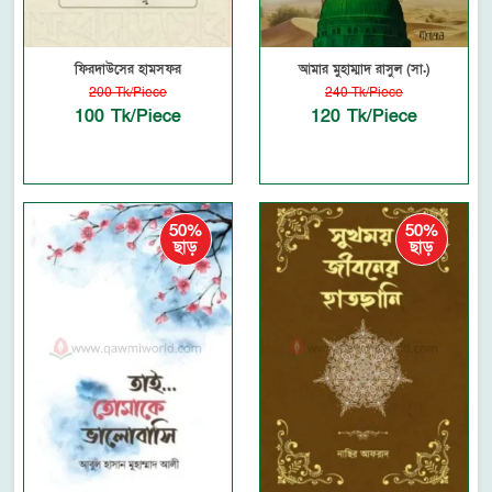
ফিরদাউসের হামসফর
আমার মুহাম্মাদ রাসুল (সা.)
200 Tk/Piece
240 Tk/Piece
100 Tk/Piece
120 Tk/Piece
50%
50%
ছাড়
ছাড়