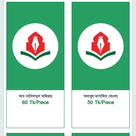
আত তারিফাতুল অজিয়াহ
আদাবুল মাসাজিদ (বাংলা)
60 Tk/Piece
50 Tk/Piece