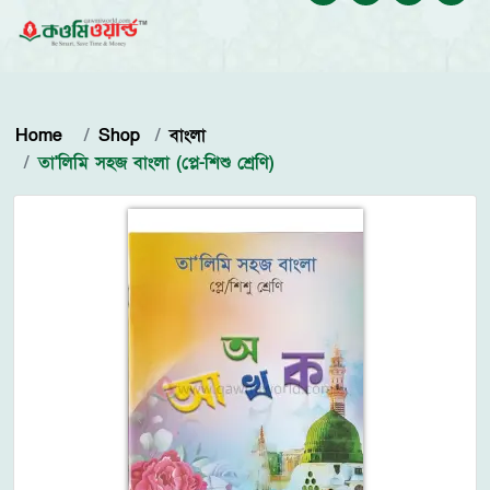
Home
Shop
বাংলা
তা'লিমি সহজ বাংলা (প্লে-শিশু শ্রেণি)