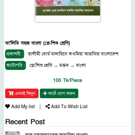
তা'লিমি সহজ বাংলা (প্লে-শিশু শ্রেণি)
প্রকাশনী :
তালীমী বোর্ড মাদারিসে কওমিয়া আরাবিয়া বাংলাদেশ
ক্যাটাগরি :
প্লে/শিশু শ্রেণি
→
মক্তব
→
বাংলা
100 Tk/Piece
এখনই কিনুন
কার্টে যোগ করুন
Add My list
|
Add To Wish List
Recent Post