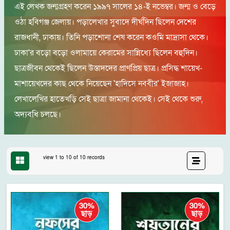
এই লেখক জন্মগ্রহণ করেন ১৯৯৭ সালের ১৪-ই নভেম্বর। জন্ম ও বেড়ে
ওঠা হবিগঞ্জ জেলায়। পড়ালেখার সুবাদে দীর্ঘদিন ছিলেন দেশের
রাজধানী, ঢাকায়। তিনি পড়াশোনা শেষ করেন কওমি মাদ্রাসা থেকে।
ঢাকা'র বড়ো বড়ো ওলামায়ে কেরামের সান্নিধ্যে ছিলেন বহুদিন।
ছাত্রজীবন থেকেই ছিলেন উস্তাদদের প্রাণপ্রিয় ছাত্র। প্রসিদ্ধ শায়েখ-
মাশায়েখদের কাছ থেকে নিয়েছেন 'হাদিসে নববীর' ইজাজাহ।
লেখালেখির হাতেখড়ি সেই ছাত্রা জামানা থেকেই। সেই থেকে শুরু,
অদ্যবধি চলছে।
view 1 to 10 of 10 records
30%
30%
ছাড়
ছাড়