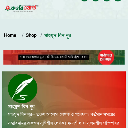
Home
Shop
মাহমুদ বিন নূর
মাহমুদ বিন নূর
মাহমুদ বিন নূর— তরুণ আলেম, লেখক ও গবেষক। বর্তমান সময়ের
সম্ভাবনাময় একজন সৃষ্টিশীল লেখক। মননশীল ও সৃজনশীল প্রতিভাধর