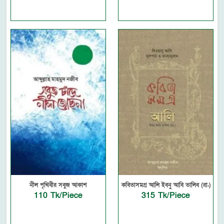
নীল পৃথিবীর সবুজ আকাশ
কবিতাসমগ্র আলি ইবনু আবি তালিব (রা.)
110 Tk/Piece
315 Tk/Piece