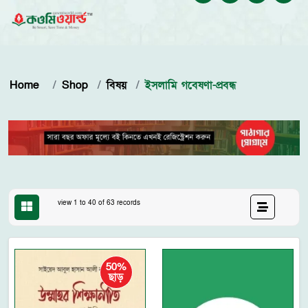
Home
Shop
বিষয়
ইসলামি গবেষণা-প্রবন্ধ
view 1 to 40 of 63 records
50%
ছাড়