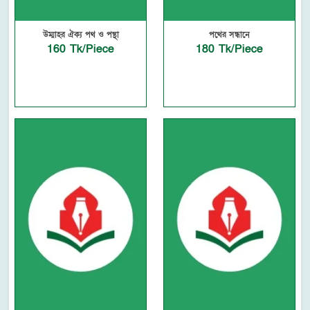
উম্মাহর ঐক্য পথ ও পন্থা
পথের সন্ধানে
160 Tk/Piece
180 Tk/Piece