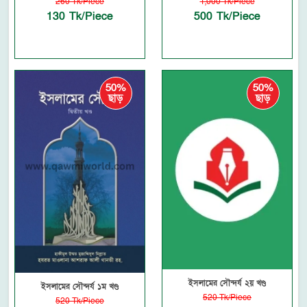
260 Tk/Piece
1,000 Tk/Piece
130 Tk/Piece
500 Tk/Piece
50%
50%
ছাড়
ছাড়
ইসলামের সৌন্দর্য ২য় খণ্ড
ইসলামের সৌন্দর্য ১ম খণ্ড
520 Tk/Piece
520 Tk/Piece