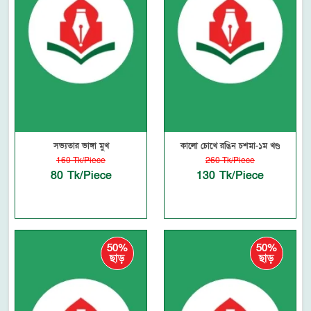
সভ্যতার ভাঙ্গা মুখ
কালো চোখে রঙিন চশমা-১ম খণ্ড
160 Tk/Piece
260 Tk/Piece
80 Tk/Piece
130 Tk/Piece
50%
50%
ছাড়
ছাড়