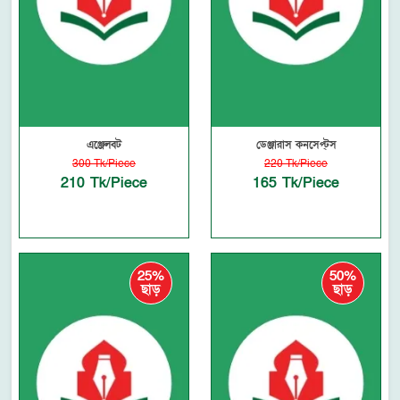
এঞ্জেলবট
ডেঞ্জারাস কনসেপ্ট্‌স
300 Tk/Piece
220 Tk/Piece
210 Tk/Piece
165 Tk/Piece
25%
50%
ছাড়
ছাড়