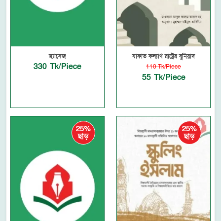
ম্যাসেজ
যাকাত কল্যাণ রাষ্ট্রের বুনিয়াদ
330 Tk/Piece
110 Tk/Piece
55 Tk/Piece
25%
25%
ছাড়
ছাড়