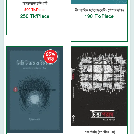
মাকালাতে চাটগামী
500 Tk/Piece
ইসলামিক ম্যানেজমেন্ট (পেপারব্যাক)
190 Tk/Piece
250 Tk/Piece
25%
ছাড়
চিন্তাপরাধ (পেপারব্যাক)