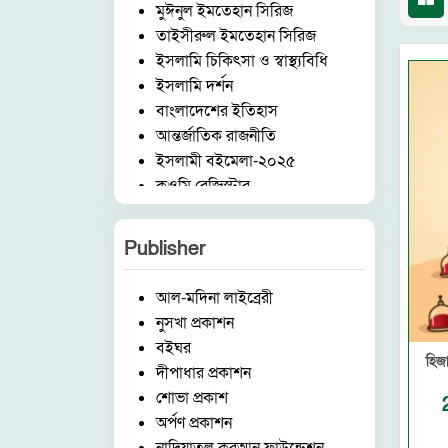
মুঈনুল ইমতেহান সিরিজ
তাইসীরুল ইমতেহান সিরিজ
ইসলামি চিকিৎসা ও স্বাস্থ্যবিধি
ইসলামি দর্শন
বাংলাদেশের ইতিহাস
আন্তর্জাতিক রাজনীতি
ইসলামী বইমেলা-২০২৫
কওমি রেজিস্টার
আরবি ভাষা ও সাহিত্য
ইংরেজি ভাষা ও সাহিত্য
Publisher
মুহাররম ও কারবালা
মিডিয়া ও ইসলাম
আল-মদিনা লাইব্রেরী
দেওবন্দ ও আকাবিরে দেওবন্দ
নুসখা প্রকাশন
গজল ও কবিতা
বইঘর
ঈদ ও অন্যান্য
হিজা
দীপাধার প্রকাশন
ব্যবসা ব্যান্ডিং ও মার্কেটিং
শোভা প্রকাশ
ফার্সি-বাংলা অভিধান
অর্পণ প্রকাশন
রুকইয়াহ ও ঝাড়ফুঁক