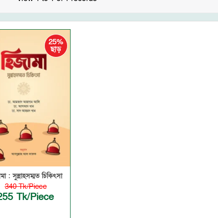
25%
ছাড়
মা : সুন্নাহসম্মত চিকিৎসা
340 Tk/Piece
255 Tk/Piece