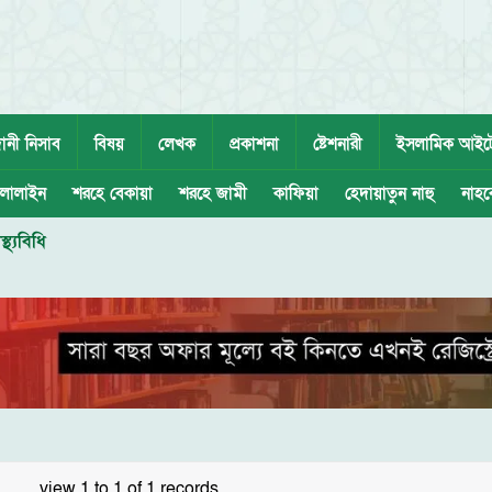
ানী নিসাব
বিষয়
লেখক
প্রকাশনা
ষ্টেশনারী
ইসলামিক আইট
লালাইন
শরহে বেকায়া
শরহে জামী
কাফিয়া
হেদায়াতুন নাহু
নাহব
্থ্যবিধি
view 1 to 1 of 1 records