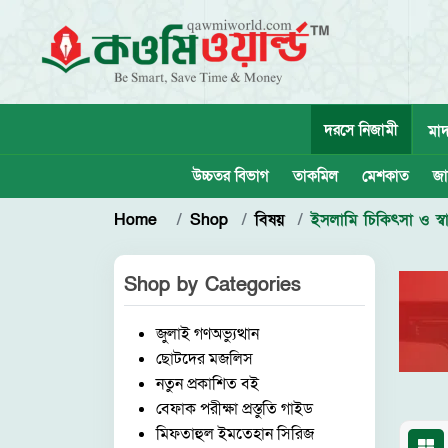
দরসে নিজামী
মাদ
উচ্চতর বিভাগ
তাকমিল
মেশকাত
জা
Home
Shop
বিষয়
ইসলামি চিকিৎসা ও স্বাস
Shop by
Categories
জুলাই গণঅভ্যুত্থান
ছোটদের মজলিস
নতুন প্রকাশিত বই
বেফাক পরীক্ষা প্রস্তুতি গাইড
মিফতাহুল ইমতেহান সিরিজ