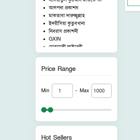
নাদিয়াতুল কুরআন ফাউন্ডেশন
সরফ নাহব ও বালাগাত
আলপনা প্রকাশন
উসুলুল ফিকহ
মাকতাবা দারুচ্ছুন্নাহ
পিতা-মাতার অধিকার
ইদরীসিয়া কুতুবখানা
পীর মুরিদ ও বায়আত
নিবরাস প্রকাশনী
আদব আখলাক ও শিষ্টাচার
GXIN
নারী কর্ণার
মোহাম্মদী লাইব্রেরী
মুমিন ও মুনাফিক
নাদিয়াতুল কুরআন ফাউন্ডেশন
ইসলামি শাসনব্যবস্থা
জাদীদ নূরানী প্রকাশনী
পরিবেশ ও প্রাণীজগৎ
Price Range
আকীল পাবলিকেশন
মাদক ও জুয়া
ফরিদ বুক ডিপো (ইন্ডিয়া)
উলামায়ে কেরামের মর্যাদা
নন ব্র্যান্ড
রুহ নফস ও কলব
-
Min
Max
পুনরায় প্রকাশন
গুনাহ ও অন্যান্য
আলোকধারা প্রকাশন
মাযহাব ও তাকলিদ
হাকীমুল উম্মত প্রকাশনী
নফছ ও শয়তানের প্রতারণা
সাবাহ পাবলিকেশন
ইসলাম ও বিজ্ঞান
সীরাহ প্রকাশ
কওমি মাদরাসা ও পাঠদান
রহমত প্রকাশনী
কেয়ামত ও অন্যান্য
Hot Sellers