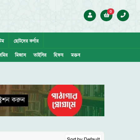
0
েম
ছোটদের কর্ণার
েমির
মিজান
তাইসির
হিফয
মক্তব
Sort by
Default