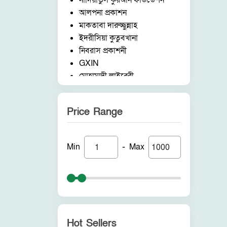
নাদিয়াতুল কুরআন ফাউন্ডেশন
আলপনা প্রকাশন
মাকতাবা দারুচ্ছুন্নাহ
ইদরীসিয়া কুতুবখানা
নিবরাস প্রকাশনী
GXIN
মোহাম্মদী লাইব্রেরী
নাদিয়াতুল কুরআন ফাউন্ডেশন
জাদীদ নূরানী প্রকাশনী
Price Range
আকীল পাবলিকেশন
ফরিদ বুক ডিপো (ইন্ডিয়া)
নন ব্র্যান্ড
-
Min
Max
পুনরায় প্রকাশন
আলোকধারা প্রকাশন
হাকীমুল উম্মত প্রকাশনী
সাবাহ পাবলিকেশন
সীরাহ প্রকাশ
রহমত প্রকাশনী
Hot Sellers