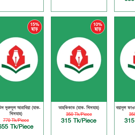
15%
10%
ছাড়
ছাড়
উদ দুরুসুল আরাবিয়া (মাক.
তাহকিকাত (মাক. খিদমাহ)
বয়ানুল ফাও
খিদমাহ)
350 Tk/Piece
35
315 Tk/Piece
315
770 Tk/Piece
655 Tk/Piece