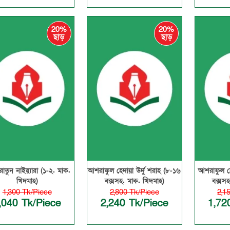
20%
20%
ছাড়
ছাড়
রাতুন নাইয়্যারা (১-২. মাক.
আশরাফুল হেদায়া উর্দু শরাহ (৮-১৬
আশরাফুল হে
খিদমাহ)
বক্সসহ. মাক. খিদমাহ)
বক্সসহ
1,300 Tk/Piece
2,800 Tk/Piece
2,1
,040 Tk/Piece
2,240 Tk/Piece
1,72