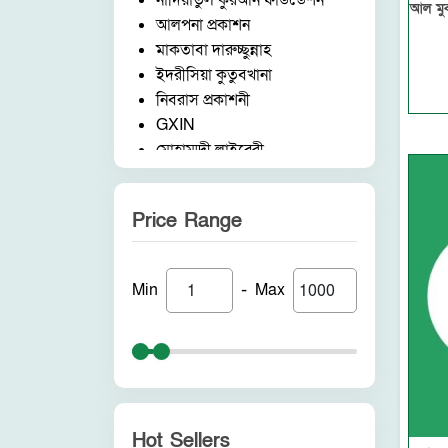
নাদিয়াতুল কুরআন ফাউন্ডেশন
আল মুক
আলপনা প্রকাশন
মাকতাবা দারুচ্ছুন্নাহ
ইদরীসিয়া কুতুবখানা
নিবরাস প্রকাশনী
GXIN
মোহাম্মদী লাইব্রেরী
নাদিয়াতুল কুরআন ফাউন্ডেশন
জাদীদ নূরানী প্রকাশনী
Price Range
আকীল পাবলিকেশন
ফরিদ বুক ডিপো (ইন্ডিয়া)
নন ব্র্যান্ড
-
Min
Max
পুনরায় প্রকাশন
আলোকধারা প্রকাশন
হাকীমুল উম্মত প্রকাশনী
সাবাহ পাবলিকেশন
সীরাহ প্রকাশ
রহমত প্রকাশনী
Hot Sellers