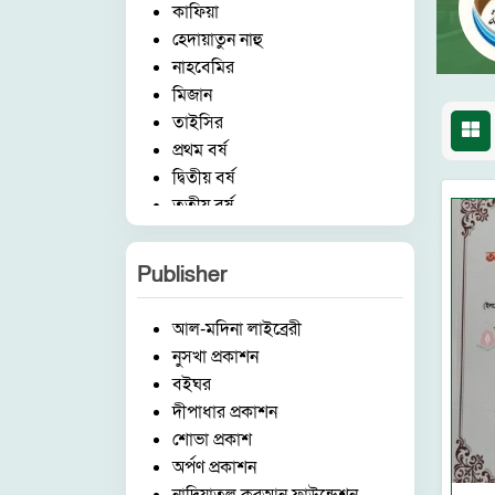
কাফিয়া
হেদায়াতুন নাহু
নাহবেমির
মিজান
তাইসির
প্রথম বর্ষ
দ্বিতীয় বর্ষ
তৃতীয় বর্ষ
চতুর্থ বর্ষ
পঞ্চম বর্ষ
Publisher
হিফয
ষ্টেশনারী
আল-মদিনা লাইব্রেরী
ছোটদের কর্ণার
নুসখা প্রকাশন
বিষয়
বইঘর
ইসলামিক আইটেম
দীপাধার প্রকাশন
মক্তব
শোভা প্রকাশ
উচ্চতর বিভাগ
অর্পণ প্রকাশন