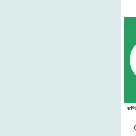
ফাউন্টেন পাবলিকেশন্স
সমকালীন প্রকাশন
মাকতাবাতুল বায়ান
দারুল কিতাব
বাড কম্প্রিন্ট এন্ড পাবলিকেশন
হুদহুদ প্রকাশন
মদীনা লাইব্রেরী-মাদানীনগর
আল আশরাফ হস্তলিপি প্রশিক্ষণ
একাডেমী- ঢাকা
মাকতাবাতুল ফুরকান
নবীন প্রকাশন
রুহামা পাবলিকেশন
মারকাযুদ দাওয়াহ প্রকাশনী
মা লাইব্রেরি
আল ইখওয়াহ ইসলামিক
জামি
পাবলিকেশন
মাকতাবাতু মারকাজিল হুদা
সুফফাহ প্রকাশন