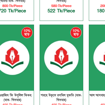
(আরবী-মাক. খিদমাহ)
খিদমাহ)
800 Tk/Piece
580 Tk/Piece
20
720 Tk/Piece
522 Tk/Piece
180
10%
10%
ছাড়
ছাড়
য়াজিয ফি উসুলিল ফিকহ
শরহে উকুদে রসমিল মুফতি (মাক.
আল আসবাহ 
(মাক. খিদমাহ)
খিদমাহ)