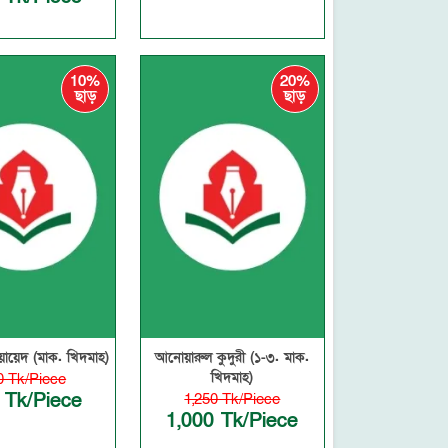
10%
20%
ছাড়
ছাড়
য়ায়েদ (মাক. খিদমাহ)
আনোয়ারুল কুদুরী (১-৩. মাক.
খিদমাহ)
0 Tk/Piece
 Tk/Piece
1,250 Tk/Piece
1,000 Tk/Piece