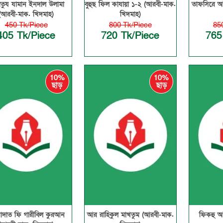
াতুয যামান ইনদাল উলামা
বুহুছ ফিল কাযায়া ১-২ (আরবী-মাক.
তাফসিরে আ
(আরবী-মাক. খিদমাহ)
খিদমাহ)
450 Tk/Piece
800 Tk/Piece
85
405 Tk/Piece
720 Tk/Piece
765
10%
10%
ছাড়
ছাড়
াদাত ফি গারীবিল কুরআন
আর রাহিকুল মাখতুম (আরবী-মাক.
ফিকহু আ