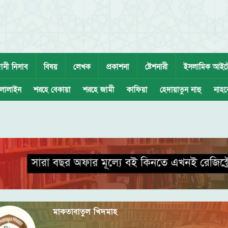
ানী নিসাব
বিষয়
লেখক
প্রকাশনা
ষ্টেশনারী
ইসলামিক আইট
লালাইন
শরহে বেকায়া
শরহে জামী
কাফিয়া
হেদায়াতুন নাহু
নাহব
মাকতাবাতুল খিদমাহ