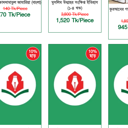
াদদামাতুল জাযারিয়া (বাংলা)
মুসলিম উম্মাহর সংক্ষিপ্ত ইতিহাস
(১-৪ খন্ড)
140 Tk/Piece
কুরআনের গভী
70 Tk/Piece
3,800 Tk/Piece
1,520 Tk/Piece
1,8
945
10%
10%
ছাড়
ছাড়