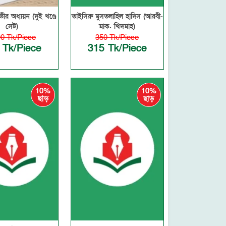
র অধ্যয়ন (দুই খণ্ডে
তাইসিরু মুসতলাহিল হাদিস (আরবী-
সেট)
মাক. খিদমাহ)
90 Tk/Piece
350 Tk/Piece
 Tk/Piece
315 Tk/Piece
10%
10%
ছাড়
ছাড়