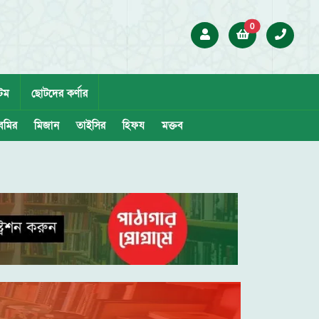
0
েম
ছোটদের কর্ণার
েমির
মিজান
তাইসির
হিফয
মক্তব