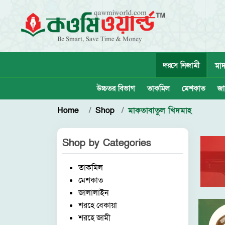
দরসে নিজামী
মাদ
উচ্চতর বিভাগ
তাকমিল
মেশকাত
জা
Home
Shop
মাকতাবাতুল খিদমাহ
Shop by
Categories
তাকমিল
মেশকাত
জালালাইন
শরহে বেকায়া
শরহে জামী