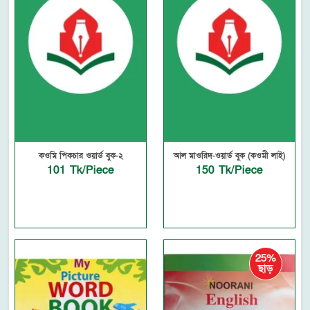
কওমি পিকচার ওয়ার্ড বুক-২
আল মাওরিদ-ওয়ার্ড বুক (কওমী লাই)
101 Tk/Piece
150 Tk/Piece
25%
ছাড়