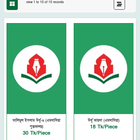
view 1 to 10 of 10 records
তালিমুল ইসলাম উর্দু-৩ (এমদাদিয়া
উর্দু কায়দা (এমদাদিয়া)
18 Tk/Piece
পুস্তকালয়)
30 Tk/Piece