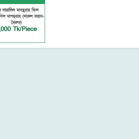
 লায়ালিল মানছুরাহ ফিল
িল মাশহুরাহ (দারুল বায়ান-
বৈরুত)
,000 Tk/Piece