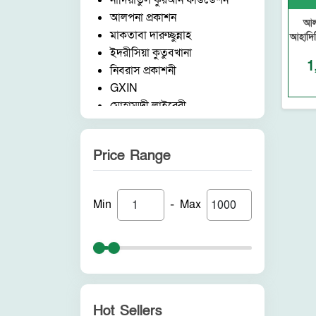
নাদিয়াতুল কুরআন ফাউন্ডেশন
আলপনা প্রকাশন
আল
মাকতাবা দারুচ্ছুন্নাহ
আহাদিস
ইদরীসিয়া কুতুবখানা
1
নিবরাস প্রকাশনী
GXIN
মোহাম্মদী লাইব্রেরী
নাদিয়াতুল কুরআন ফাউন্ডেশন
জাদীদ নূরানী প্রকাশনী
Price Range
আকীল পাবলিকেশন
ফরিদ বুক ডিপো (ইন্ডিয়া)
নন ব্র্যান্ড
-
Min
Max
পুনরায় প্রকাশন
আলোকধারা প্রকাশন
হাকীমুল উম্মত প্রকাশনী
সাবাহ পাবলিকেশন
সীরাহ প্রকাশ
রহমত প্রকাশনী
Hot Sellers