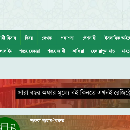
ানী নিসাব
বিষয়
লেখক
প্রকাশনা
ষ্টেশনারী
ইসলামিক আইট
লালাইন
শরহে বেকায়া
শরহে জামী
কাফিয়া
হেদায়াতুন নাহু
নাহব
দারুল বায়ান-বৈরুত