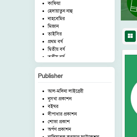
কাফিয়া
হেদায়াতুন নাহু
নাহবেমির
মিজান
তাইসির
প্রথম বর্ষ
দ্বিতীয় বর্ষ
তৃতীয় বর্ষ
চতুর্থ বর্ষ
পঞ্চম বর্ষ
Publisher
হিফয
ষ্টেশনারী
আল-মদিনা লাইব্রেরী
ছোটদের কর্ণার
নুসখা প্রকাশন
বিষয়
বইঘর
ইসলামিক আইটেম
দীপাধার প্রকাশন
মক্তব
শোভা প্রকাশ
উচ্চতর বিভাগ
অর্পণ প্রকাশন