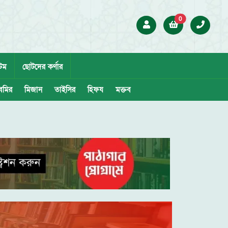
0
েম
ছোটদের কর্ণার
েমির
মিজান
তাইসির
হিফয
মক্তব