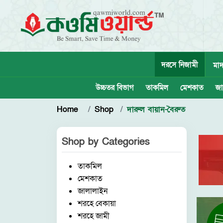
দরসে নিজামী
মাদ
উচ্চতর বিভাগ
তাকমিল
মেশকাত
জা
Home
Shop
দারুল বায়ান-বৈরুত
Shop by
Categories
তাকমিল
মেশকাত
জালালাইন
শরহে বেকায়া
শরহে জামী