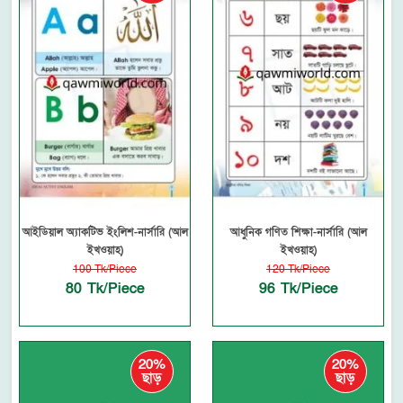
আইডিয়াল অ্যাকটিভ ইংলিশ-নার্সারি (আল
আধুনিক গণিত শিক্ষা-নার্সারি (আল
ইখওয়াহ)
ইখওয়াহ)
100 Tk/Piece
120 Tk/Piece
80 Tk/Piece
96 Tk/Piece
20%
20%
ছাড়
ছাড়