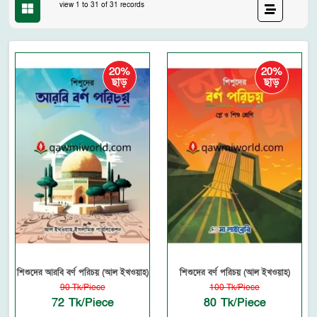
view 1 to 31 of 31 records
20%
20%
ছাড়
ছাড়
শিশুদের আরবি বর্ণ পরিচয় (আল ইখওয়াহ)
শিশুদের বর্ণ পরিচয় (আল ইখওয়াহ)
90 Tk/Piece
100 Tk/Piece
72 Tk/Piece
80 Tk/Piece