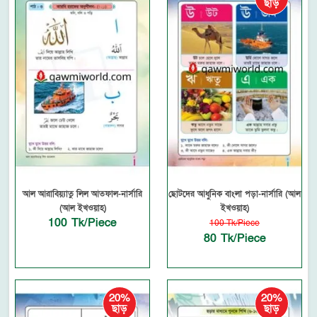
ছাড়
আল আরাবিয়্যাতু লিল আতফাল-নার্সারি
ছোটদের আধুনিক বাংলা পড়া-নার্সারি (আল
(আল ইখওয়াহ)
ইখওয়াহ)
100 Tk/Piece
100 Tk/Piece
80 Tk/Piece
20%
20%
ছাড়
ছাড়