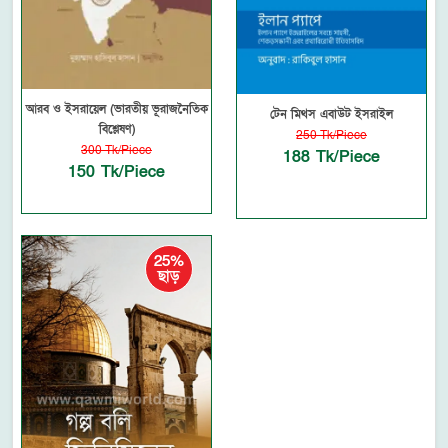
আরব ও ইসরায়েল (ভারতীয় ভূরাজনৈতিক
টেন মিথস এবাউট ইসরাইল
বিশ্লেষণ)
250 Tk/Piece
300 Tk/Piece
188 Tk/Piece
150 Tk/Piece
25%
ছাড়