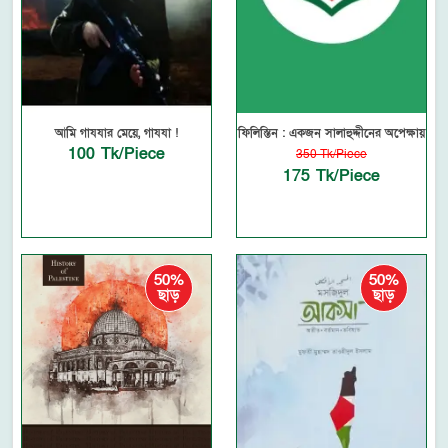
আমি গাযযার মেয়ে, গাযযা !
ফিলিস্তিন : একজন সালাহুদ্দীনের অপেক্ষায়
100 Tk/Piece
350 Tk/Piece
175 Tk/Piece
50%
50%
ছাড়
ছাড়