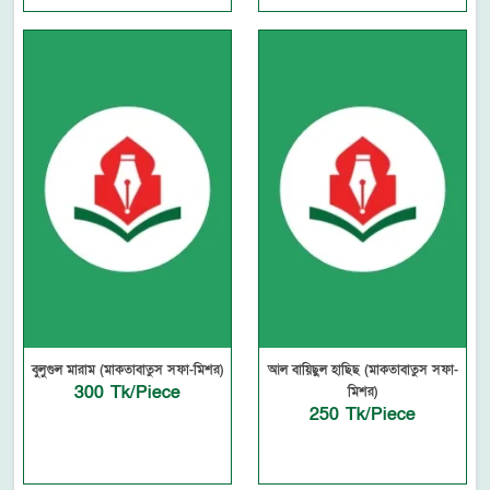
বুলুগুল মারাম (মাকতাবাতুস সফা-মিশর)
আল বায়িছুল হাছিছ (মাকতাবাতুস সফা-
300 Tk/Piece
মিশর)
250 Tk/Piece