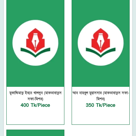
মুকাদ্দিমাতু ইবনে খালদুন (মাকতাবাতুস
আন নাহবুল মুয়াসসার (মাকতাবাতুস সফা-
সফা-মিশর)
মিশর)
400 Tk/Piece
350 Tk/Piece