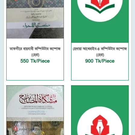
তাফসীরে বায়যাবী কম্পিউটার কম্পোজ
হেদায়া আখেরাইন-৪ কম্পিউটার কম্পোজ
(হেরা)
(হেরা)
550 Tk/Piece
900 Tk/Piece