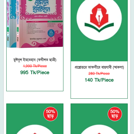
মুঈনুল ইমতেহান (ফযীলত ছাত্রী)
1,990 Tk/Piece
প্রশ্নোত্তরে তাফসীরে বায়যাবী (আকসা)
995 Tk/Piece
280 Tk/Piece
140 Tk/Piece
50%
50%
ছাড়
ছাড়