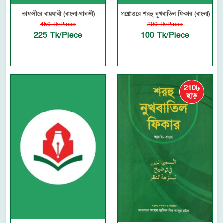
তাফসীরে বায়যাবী (বাংলা-থানভী)
প্রশ্নোত্তরে শরহু নুখবাতিল ফিকার (বাংলা)
450 Tk/Piece
200 Tk/Piece
225 Tk/Piece
100 Tk/Piece
210৳
ছাড়