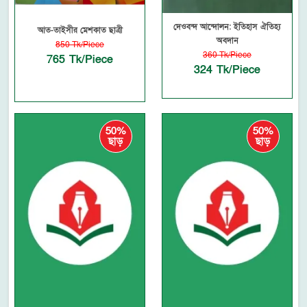
দেওবন্দ আন্দোলন: ইতিহাস ঐতিহ্য
আত-তাইসীর মেশকাত ছাত্রী
অবদান
850 Tk/Piece
360 Tk/Piece
765 Tk/Piece
324 Tk/Piece
50%
50%
ছাড়
ছাড়