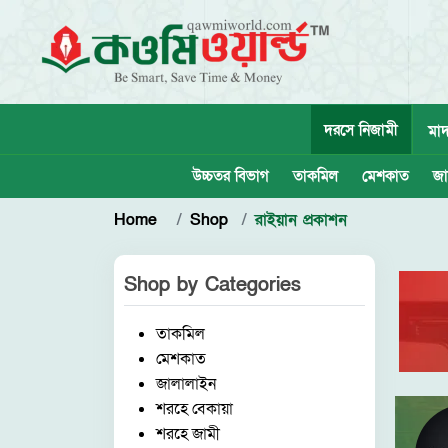
দরসে নিজামী
মাদ
উচ্চতর বিভাগ
তাকমিল
মেশকাত
জা
Home
Shop
রাইয়ান প্রকাশন
Shop by
Categories
তাকমিল
মেশকাত
জালালাইন
শরহে বেকায়া
শরহে জামী