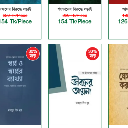
নফসের বিরুদ্ধে লড়াই
শয়তানের বিরু‌দ্ধে লড়াই
আমা
220 Tk/Piece
220 Tk/Piece
18
154 Tk/Piece
154 Tk/Piece
126
30%
30%
ছাড়
ছাড়