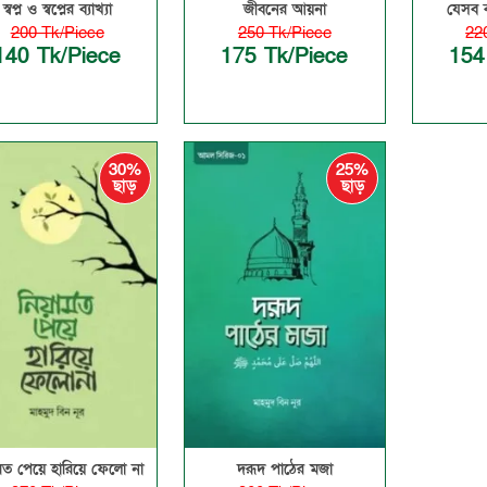
স্বপ্ন ও স্বপ্নের ব্যাখ্যা
জীবনের আয়না
যেসব 
200 Tk/Piece
250 Tk/Piece
22
140 Tk/Piece
175 Tk/Piece
154
30%
25%
ছাড়
ছাড়
ামত পেয়ে হারিয়ে ফেলো না
দরূদ পাঠের মজা