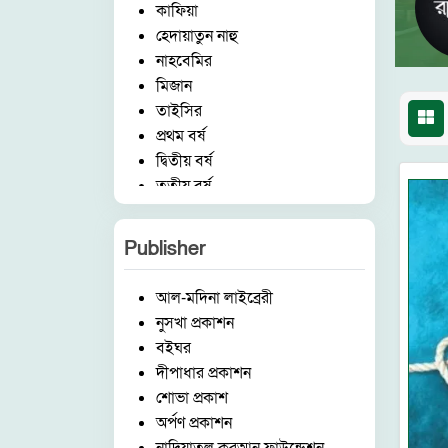
কাফিয়া
হেদায়াতুন নাহু
নাহবেমির
মিজান
তাইসির
প্রথম বর্ষ
দ্বিতীয় বর্ষ
তৃতীয় বর্ষ
চতুর্থ বর্ষ
পঞ্চম বর্ষ
Publisher
হিফয
ষ্টেশনারী
আল-মদিনা লাইব্রেরী
ছোটদের কর্ণার
নুসখা প্রকাশন
বিষয়
বইঘর
ইসলামিক আইটেম
দীপাধার প্রকাশন
মক্তব
শোভা প্রকাশ
উচ্চতর বিভাগ
অর্পণ প্রকাশন