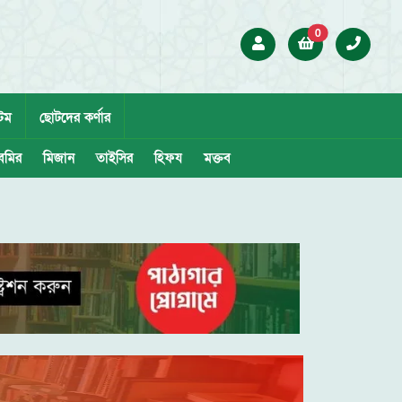
0
েম
ছোটদের কর্ণার
েমির
মিজান
তাইসির
হিফয
মক্তব