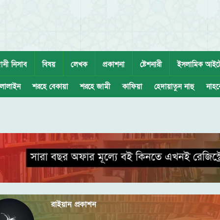
ানী নিসাব
বিষয়
লেখক
প্রকাশনা
ষ্টেশনারী
ইসলামিক আইট
লালাইন
শরহে বেকায়া
শরহে জামী
কাফিয়া
হেদায়াতুন নাহু
নাহব
রাইয়ান প্রকাশন