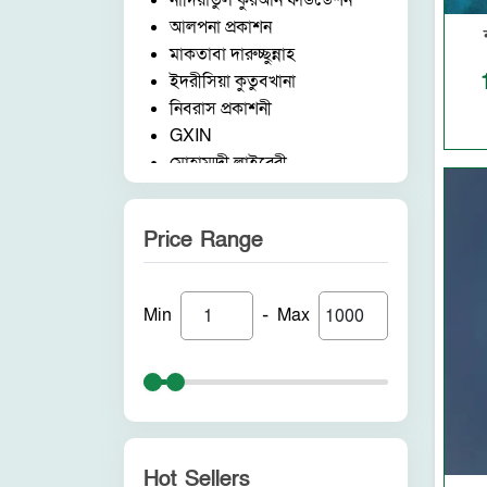
নাদিয়াতুল কুরআন ফাউন্ডেশন
আলপনা প্রকাশন
মাকতাবা দারুচ্ছুন্নাহ
ইদরীসিয়া কুতুবখানা
নিবরাস প্রকাশনী
GXIN
মোহাম্মদী লাইব্রেরী
নাদিয়াতুল কুরআন ফাউন্ডেশন
জাদীদ নূরানী প্রকাশনী
Price Range
আকীল পাবলিকেশন
ফরিদ বুক ডিপো (ইন্ডিয়া)
নন ব্র্যান্ড
-
Min
Max
পুনরায় প্রকাশন
আলোকধারা প্রকাশন
হাকীমুল উম্মত প্রকাশনী
সাবাহ পাবলিকেশন
সীরাহ প্রকাশ
রহমত প্রকাশনী
Hot Sellers