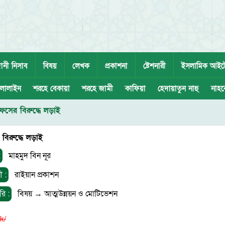
ানী নিসাব
বিষয়
লেখক
প্রকাশনা
ষ্টেশনারী
ইসলামিক আইট
লালাইন
শরহে বেকায়া
শরহে জামী
কাফিয়া
হেদায়াতুন নাহু
নাহব
ফসের বিরুদ্ধে লড়াই
বিরুদ্ধে লড়াই
:
মাহমুদ বিন নূর
ী :
রাইয়ান প্রকাশন
রি :
বিষয়
→
আত্মউন্নয়ন ও মোটিভেশন
k/