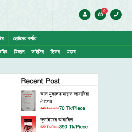
0
েম
ছোটদের কর্ণার
েমির
মিজান
তাইসির
হিফয
মক্তব
Recent Post
আল মুকাদদামাতুল জাযারিয়া
(বাংলা)
70 Tk/Piece
140 Tk/Piece
জুলাইয়ের আবাবিল
390 Tk/Piece
520 Tk/Piece