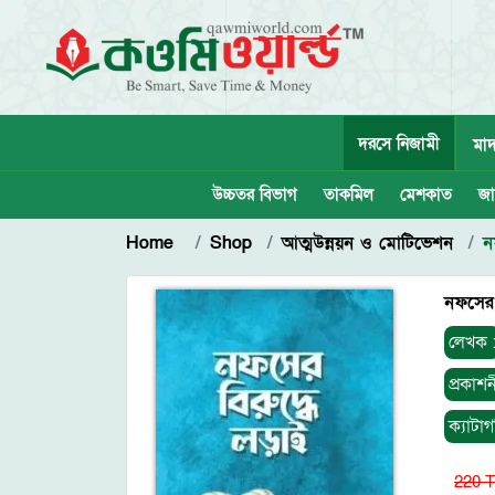
দরসে নিজামী
মাদ
উচ্চতর বিভাগ
তাকমিল
মেশকাত
জা
Home
Shop
আত্মউন্নয়ন ও মোটিভেশন
ন
নফসের 
লেখক 
প্রকাশন
ক্যাটাগ
220 T