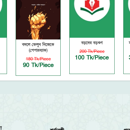
বড়দের বড়গুণ
বদলে ফেলুন নিজেকে
(পেপারব্যাক)
200 Tk/Piece
100 Tk/Piece
180 Tk/Piece
90 Tk/Piece
া