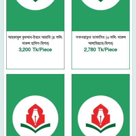
আহকামুল কুরআন-ইবনে আরাবি (৪ ভলি.
সফওয়াতুত তাফাসির (৩ ভলি. দারুল
দারুল হাদিস-মিশর)
আলামিয়্যাহ-মিশর)
3,200 Tk/Piece
2,780 Tk/Piece