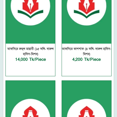
তাফসিরে রুহুল মায়ানী (১৫ ভলি. দারুল
তাফসিরে কাশশাফ (৪ ভলি. দারুল হাদিস-
হাদিস-মিশর)
মিশর)
14,000 Tk/Piece
4,200 Tk/Piece