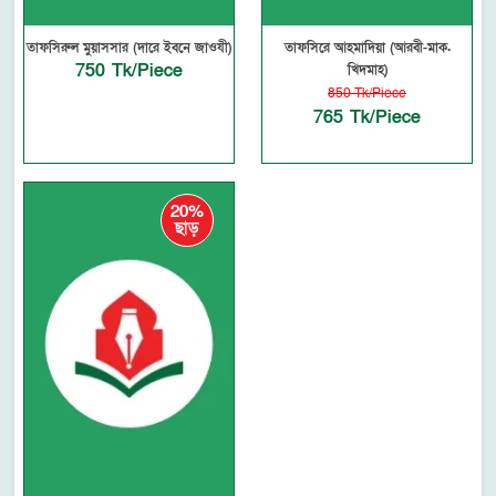
তাফসিরুল মুয়াসসার (দারে ইবনে জাওযী)
তাফসিরে আহমাদিয়া (আরবী-মাক.
750 Tk/Piece
খিদমাহ)
850 Tk/Piece
765 Tk/Piece
20%
ছাড়