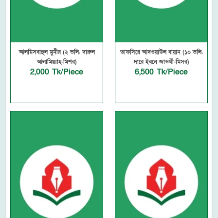
আলমিসবাহুল মুনীর (২ ভলি. দারুল
তাফসিরে আদওয়াউল বায়ান (১০ ভলি.
আলামিয়্যাহ-মিশর)
দারে ইবনে জাওযী-মিসর)
2,000 Tk/Piece
6,500 Tk/Piece