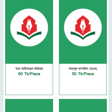
আত তারিফাতুল অজিয়াহ
আদাবুল মাসাজিদ (বাংলা)
60 Tk/Piece
50 Tk/Piece