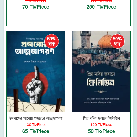
140 Tk/Piece
500 Tk/Piece
70 Tk/Piece
250 Tk/Piece
50%
50%
ছাড়
ছাড়
ইসলামের আলোয় প্রজন্মের আত্মজাগরণ
প্রিয় নবির জবানে ফিলিস্তিন
130 Tk/Piece
100 Tk/Piece
65 Tk/Piece
50 Tk/Piece