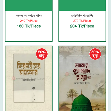
গল্পের ক্যানভাসে জীবন
প্রোটেক্টিভ প্যারেন্টিং
240 Tk/Piece
272 Tk/Piece
180 Tk/Piece
204 Tk/Piece
50%
50%
ছাড়
ছাড়