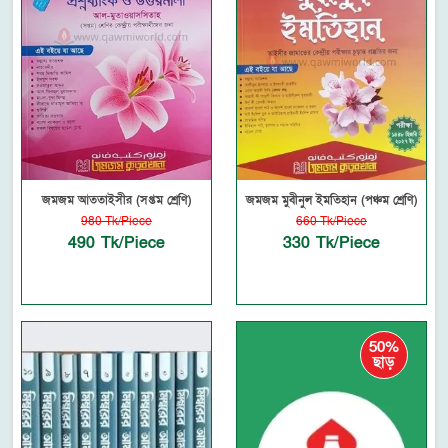
জমজম আততাইসীর (সপ্তম শ্রেণি)
জমজম মুবীনুল ইমতিহান (পঞ্চম শ্রেণি)
980 Tk/Piece
660 Tk/Piece
490 Tk/Piece
330 Tk/Piece
50%
ছাড়