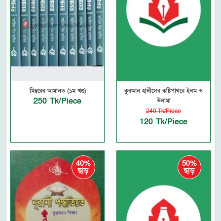
মিম্বরের আমানত (১ম খণ্ড)
কুরআন হাদীসের কষ্টিপাথরে ইলম ও
250 Tk/Piece
উলামা
240 Tk/Piece
120 Tk/Piece
40%
50%
ছাড়
ছাড়