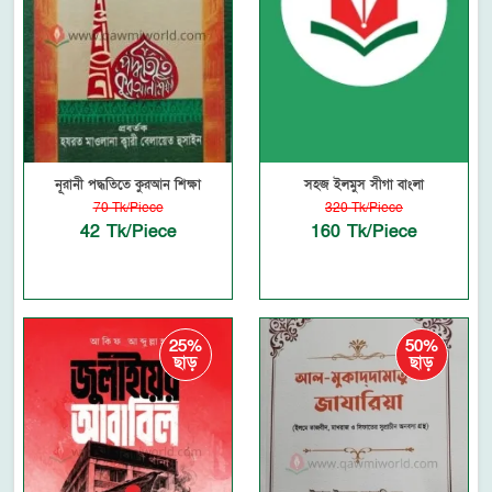
নূরানী পদ্ধতিতে কুরআন শিক্ষা
সহজ ইলমুস সীগা বাংলা
70 Tk/Piece
320 Tk/Piece
42 Tk/Piece
160 Tk/Piece
25%
50%
ছাড়
ছাড়