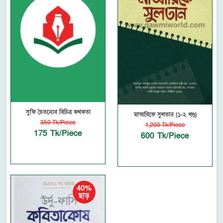
সুফি চৈতন্যের বিচিত্র কথকতা
মাআরিফে সুলতান (১-২ খণ্ড)
350 Tk/Piece
1,200 Tk/Piece
175 Tk/Piece
600 Tk/Piece
40%
ছাড়