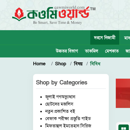
দরসে নিজামী
মাদ
উচ্চতর বিভাগ
তাকমিল
মেশকাত
জা
Home
Shop
বিষয়
বিবিধ
Shop by
Categories
জুলাই গণঅভ্যুত্থান
ছোটদের মজলিস
নতুন প্রকাশিত বই
বেফাক পরীক্ষা প্রস্তুতি গাইড
মিফতাহুল ইমতেহান সিরিজ