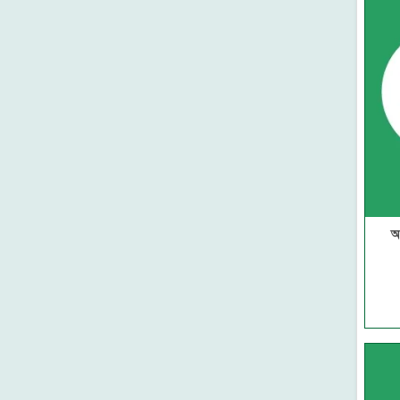
নন্দন
আত্মউন্নয়ন ও মোটিভেশন
থানভী লাইব্রেরী
জুমুআর বয়ান ও মালফুজাত
মাকতাবাতুস সুন্নাহ
জান্নাত ও জাহান্নাম
সুকুন পাবলিশিং
মৃত্যু ও পরকাল
কানন
পরিবার ও প্যারেন্টিং
মাকতাবাতুল আসলাফ
বিয়ে ও দাম্পত্য জীবন
গার্ডিয়ান পাবলিকেশনস
ফতোয়া মাসায়েল ও ফাজায়েল
আকিক পাবলিকেশন্স
ইসলামি জীবন বিধান
মেশক প্রকাশন
হজ্জ্ব উমরাহ ও কুরবানি
দারুল ইলম
রমাদান রোজা ও ইতিকাফ
প্রজন্ম পাবলিকেশন
আ
যাকাত
সন্দীপন প্রকাশন
সালাত-নামাজ
উমেদ প্রকাশ
ঈমান ও আকিদা
সত্যায়ন প্রকাশন
তাসাউফ ও আত্মশুদ্ধি
মাকতাবাতুন নূর
সুন্নাহ
তারুণ্য প্রকাশন
সিরাত
আবরণ প্রকাশন
উলুমুল হাদিস
ইন্তিফাদা বুকস
হাদিস