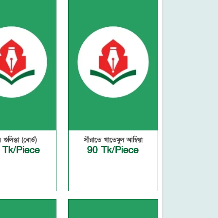
 গুলিস্তা (বোর্ড)
সীরাতে খাতেমুল আম্বিয়া
 Tk/Piece
90 Tk/Piece