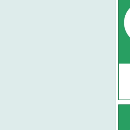
ফাউন্টেন পাবলিকেশন্স
শানে নুযুল
সমকালীন প্রকাশন
উলুমুল কুরআন
মাকতাবাতুল বায়ান
তাফসির
দারুল কিতাব
কুরআন তরজমা
বাড কম্প্রিন্ট এন্ড পাবলিকেশন
কুরআন
হুদহুদ প্রকাশন
বাংলা-আরবী-ইংরেজি অভিধান
মদীনা লাইব্রেরী-মাদানীনগর
আরবী-উর্দু অভিধান
আল আশরাফ হস্তলিপি প্রশিক্ষণ
বাংলা-আরবী অভিধান
একাডেমী- ঢাকা
উর্দু-বাংলা অভিধান
মাকতাবাতুল ফুরকান
আরবী-বাংলা অভিধান
নবীন প্রকাশন
বাংলা অভিধান
রুহামা পাবলিকেশন
আরবী অভিধান
মারকাযুদ দাওয়াহ প্রকাশনী
হাতের লেখা প্রশিক্ষণ খাতা
মা লাইব্রেরি
আল ইখওয়াহ ইসলামিক
পাবলিকেশন
মাকতাবাতু মারকাজিল হুদা
সুফফাহ প্রকাশন