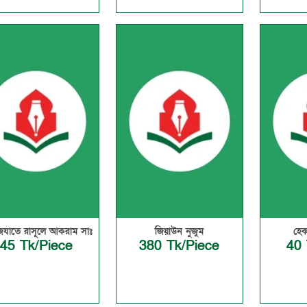
েযাতে রাসূলে আকরাম সাঃ
জিয়াউন নুজুম
হেক
45 Tk/Piece
380 Tk/Piece
40 