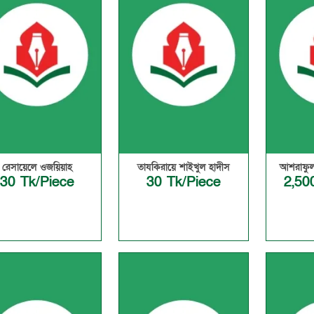
রেসায়েলে ওজয়িয়াহ
তাযকিরায়ে শাইখুল হাদীস
আশরাফুল 
30 Tk/Piece
30 Tk/Piece
2,50