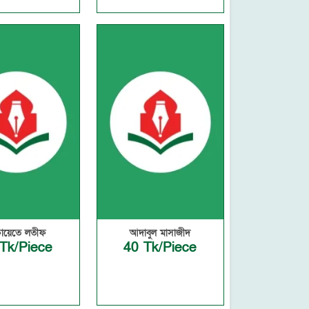
ায়েতে লতীফ
আদাবুল মাসাজীদ
Tk/Piece
40 Tk/Piece