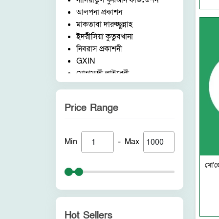
নাদিয়াতুল কুরআন ফাউন্ডেশন
সরফ নাহব ও বালাগাত
আলপনা প্রকাশন
উসুলুল ফিকহ
মাকতাবা দারুচ্ছুন্নাহ
পিতা-মাতার অধিকার
ইদরীসিয়া কুতুবখানা
পীর মুরিদ ও বায়আত
নিবরাস প্রকাশনী
আদব আখলাক ও শিষ্টাচার
GXIN
নারী কর্ণার
মোহাম্মদী লাইব্রেরী
মুমিন ও মুনাফিক
নাদিয়াতুল কুরআন ফাউন্ডেশন
ইসলামি শাসনব্যবস্থা
জাদীদ নূরানী প্রকাশনী
পরিবেশ ও প্রাণীজগৎ
Price Range
আকীল পাবলিকেশন
মাদক ও জুয়া
ফরিদ বুক ডিপো (ইন্ডিয়া)
উলামায়ে কেরামের মর্যাদা
নন ব্র্যান্ড
রুহ নফস ও কলব
-
Min
Max
পুনরায় প্রকাশন
গুনাহ ও অন্যান্য
আলোকধারা প্রকাশন
মাযহাব ও তাকলিদ
মো'জ
হাকীমুল উম্মত প্রকাশনী
নফছ ও শয়তানের প্রতারণা
সাবাহ পাবলিকেশন
ইসলাম ও বিজ্ঞান
সীরাহ প্রকাশ
কওমি মাদরাসা ও পাঠদান
রহমত প্রকাশনী
কেয়ামত ও অন্যান্য
Hot Sellers