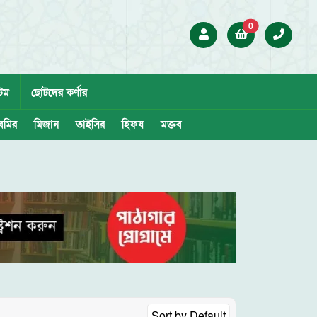
0
েম
ছোটদের কর্ণার
েমির
মিজান
তাইসির
হিফয
মক্তব
Sort by
Default