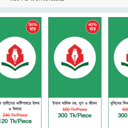
50%
40%
ছাড়
ছাড়
 হাদীসের কষ্টিপাথরে ইলম
ইমাম মালিক রহ. যুগ ও জীবন
মুমিনের দিন
ও উলামা
500 Tk/Piece
50
300 Tk/Piece
300
240 Tk/Piece
120 Tk/Piece