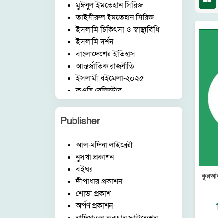
মুঈনুল ইমতেহান সিরিজ
তাইসীরুল ইমতেহান সিরিজ
ইসলামি চিকিৎসা ও স্বাস্থ্যবিধি
ইসলামি দর্শন
বাংলাদেশের ইতিহাস
আন্তর্জাতিক রাজনীতি
ইসলামী বইমেলা-২০২৫
কওমি রেজিস্টার
আরবি ভাষা ও সাহিত্য
ইংরেজি ভাষা ও সাহিত্য
Publisher
মুহাররম ও কারবালা
মিডিয়া ও ইসলাম
আল-মদিনা লাইব্রেরী
দেওবন্দ ও আকাবিরে দেওবন্দ
নুসখা প্রকাশন
গজল ও কবিতা
বইঘর
ঈদ ও অন্যান্য
কুরআন
দীপাধার প্রকাশন
ব্যবসা ব্যান্ডিং ও মার্কেটিং
শোভা প্রকাশ
ফার্সি-বাংলা অভিধান
অর্পণ প্রকাশন
রুকইয়াহ ও ঝাড়ফুঁক