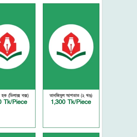
 হক (ডিলাক্স বক্স)
তানজিমুল আশতাত (২ খণ্ড)
0 Tk/Piece
1,300 Tk/Piece