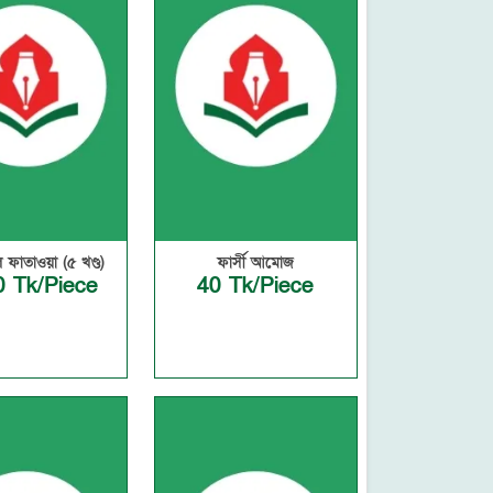
ফাতাওয়া (৫ খণ্ড)
ফার্সী আমোজ
0 Tk/Piece
40 Tk/Piece