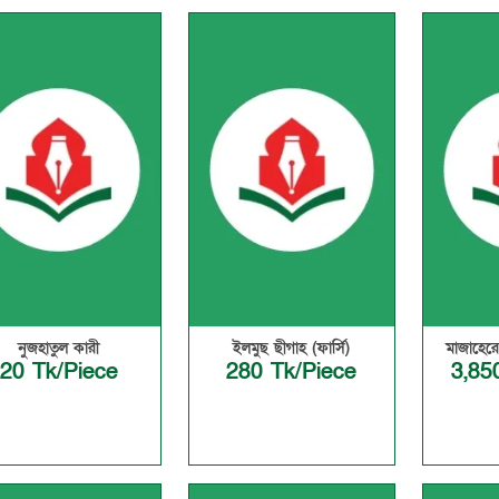
নুজহাতুল কারী
ইলমুছ ছীগাহ (ফার্সি)
মাজাহেরে
20 Tk/Piece
280 Tk/Piece
3,85