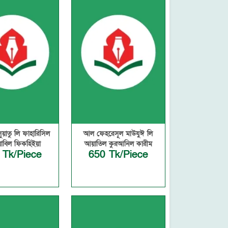
য়াতু লি ফাহারিসিল
আল ফেহরেসূল মাউযুঈ লি
বিল ফিকহিইয়া
আয়াতিল কুরআনিল কারীম
 Tk/Piece
650 Tk/Piece