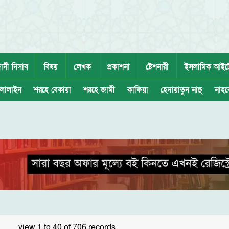
ানী নিসাব
বিষয়
লেখক
প্রকাশনা
ষ্টেশনারী
ইসলামিক আইট
লালাইন
শরহে বেকায়া
শরহে জামী
কাফিয়া
হেদায়াতুন নাহু
নাহব
view 1 to 40 of 706 records