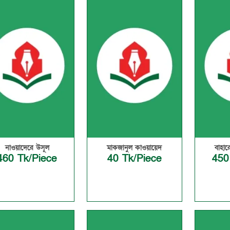
নাওয়াদেরে উসূল
মাকজানুল কাওয়ায়েদ
বাহারে
460 Tk/Piece
40 Tk/Piece
450