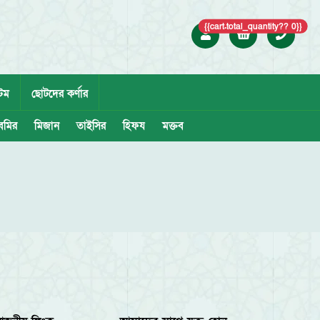
{{cart.total_quantity?? 0}}
েম
ছোটদের কর্ণার
েমির
মিজান
তাইসির
হিফয
মক্তব