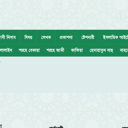
ানী নিসাব
বিষয়
লেখক
প্রকাশনা
ষ্টেশনারী
ইসলামিক আইট
লালাইন
শরহে বেকায়া
শরহে জামী
কাফিয়া
হেদায়াতুন নাহু
নাহব
া
া