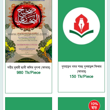
নুযহাতুন নযর শরহু নুখবাতুল ফিকার
সহীহ বুখারী ছানী কদিম নুসখা (ফাতাহ)
(ফাতাহ)
980 Tk/Piece
150 Tk/Piece
10%
ছাড়