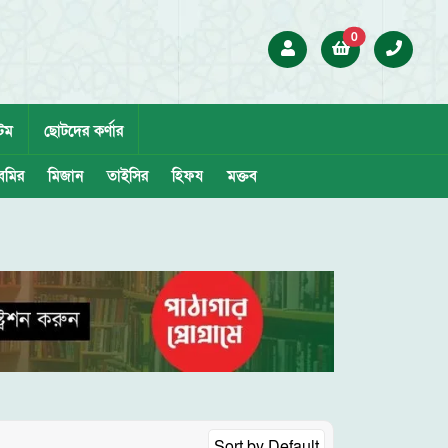
0
েম
ছোটদের কর্ণার
েমির
মিজান
তাইসির
হিফয
মক্তব
Sort by
Default