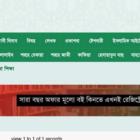
ানী নিসাব
বিষয়
লেখক
প্রকাশনা
ষ্টেশনারী
ইসলামিক আইট
লালাইন
শরহে বেকায়া
শরহে জামী
কাফিয়া
হেদায়াতুন নাহু
নাহব
 শিক্ষা
view 1 to 1 of 1 records