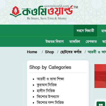
দরসে নিজামী
মাদ
উচ্চতর বিভাগ
তাকমিল
মেশকাত
জা
Home
Shop
ছোটদের কর্ণার
আরবী ও ভাষা
Shop by
Categories
আরবী ও ভাষা শিক্ষা
কুরআন সিরিজ
হাদীস সিরিজ
কিশোর উপন্যাস
কিশোর গল্প সিরিজ