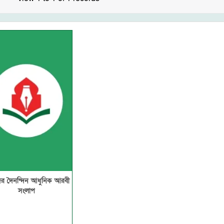
র দৈনন্দিন আধুনিক আরবী
সংলাপ