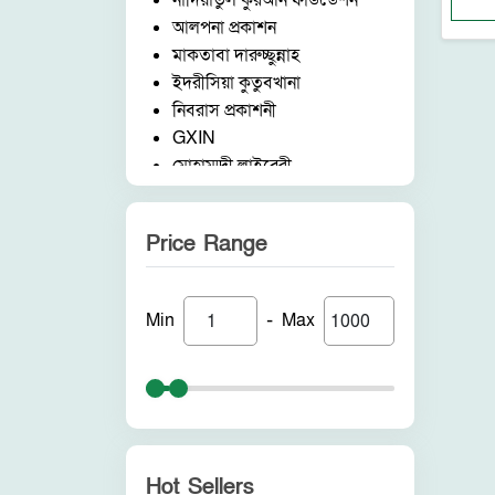
নাদিয়াতুল কুরআন ফাউন্ডেশন
আলপনা প্রকাশন
মাকতাবা দারুচ্ছুন্নাহ
ইদরীসিয়া কুতুবখানা
নিবরাস প্রকাশনী
GXIN
মোহাম্মদী লাইব্রেরী
নাদিয়াতুল কুরআন ফাউন্ডেশন
জাদীদ নূরানী প্রকাশনী
Price Range
আকীল পাবলিকেশন
ফরিদ বুক ডিপো (ইন্ডিয়া)
নন ব্র্যান্ড
-
Min
Max
পুনরায় প্রকাশন
আলোকধারা প্রকাশন
হাকীমুল উম্মত প্রকাশনী
সাবাহ পাবলিকেশন
সীরাহ প্রকাশ
রহমত প্রকাশনী
Hot Sellers