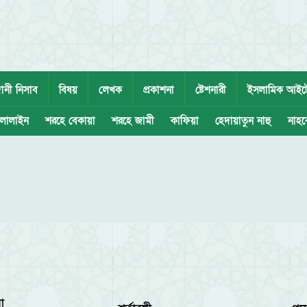
ানী নিসাব
বিষয়
লেখক
প্রকাশনা
ষ্টেশনারী
ইসলামিক আইট
লালাইন
শরহে বেকায়া
শরহে জামী
কাফিয়া
হেদায়াতুন নাহু
নাহব
া