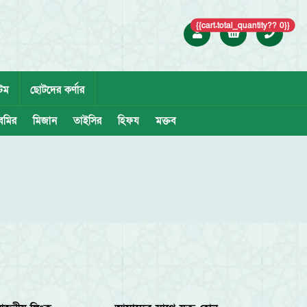
{{cart.total_quantity?? 0}}
েম
ছোটদের কর্ণার
েমির
মিজান
তাইসির
হিফয
মক্তব