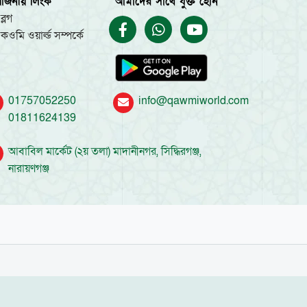
য়োজনীয় লিংক
আমাদের সাথে যুক্ত হোন
ব্লগ
কওমি ওয়ার্ল্ড সম্পর্কে
01757052250
info@qawmiworld.com
01811624139
আবাবিল মার্কেট (২য় তলা) মাদানীনগর, সিদ্ধিরগঞ্জ,
নারায়ণগঞ্জ