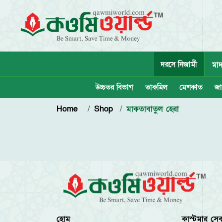
দরসে নিজামী
মাদ
উচ্চতর বিভাগ
তাকমিল
মেশকাত
জা
Home
Shop
মাকতাবাতুল হেরা
হোম
কাস্টমার সেব