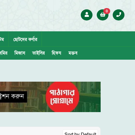
0
েম
ছোটদের কর্ণার
েমির
মিজান
তাইসির
হিফয
মক্তব
Sort by
Default