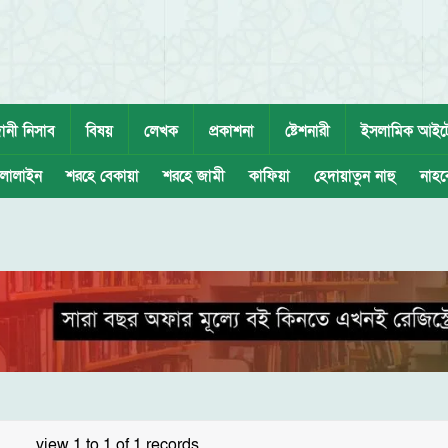
ানী নিসাব
বিষয়
লেখক
প্রকাশনা
ষ্টেশনারী
ইসলামিক আইট
লালাইন
শরহে বেকায়া
শরহে জামী
কাফিয়া
হেদায়াতুন নাহু
নাহব
view 1 to 1 of 1 records