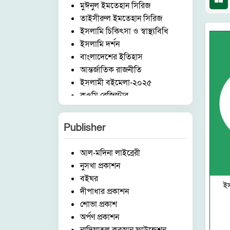
মুঈনুল ইমতেহান সিরিজ
তাইসীরুল ইমতেহান সিরিজ
ইসলামি চিকিৎসা ও স্বাস্থ্যবিধি
ইসলামি দর্শন
বাংলাদেশের ইতিহাস
আন্তর্জাতিক রাজনীতি
ইসলামী বইমেলা-২০২৫
কওমি রেজিস্টার
আরবি ভাষা ও সাহিত্য
ইংরেজি ভাষা ও সাহিত্য
Publisher
মুহাররম ও কারবালা
মিডিয়া ও ইসলাম
আল-মদিনা লাইব্রেরী
দেওবন্দ ও আকাবিরে দেওবন্দ
নুসখা প্রকাশন
গজল ও কবিতা
বইঘর
ঈদ ও অন্যান্য
ইস
দীপাধার প্রকাশন
ব্যবসা ব্যান্ডিং ও মার্কেটিং
শোভা প্রকাশ
ফার্সি-বাংলা অভিধান
অর্পণ প্রকাশন
রুকইয়াহ ও ঝাড়ফুঁক