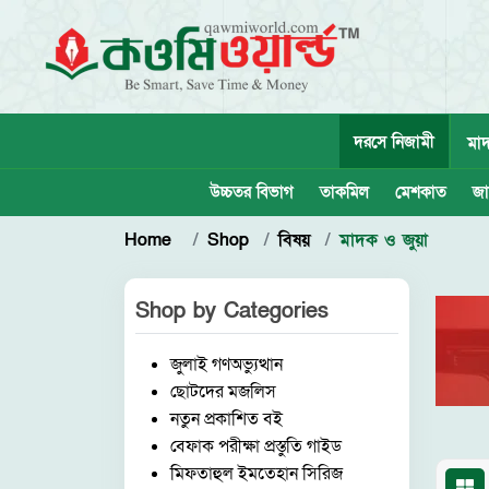
দরসে নিজামী
মাদ
উচ্চতর বিভাগ
তাকমিল
মেশকাত
জা
Home
Shop
বিষয়
মাদক ও জুয়া
Shop by
Categories
জুলাই গণঅভ্যুত্থান
ছোটদের মজলিস
নতুন প্রকাশিত বই
বেফাক পরীক্ষা প্রস্তুতি গাইড
মিফতাহুল ইমতেহান সিরিজ