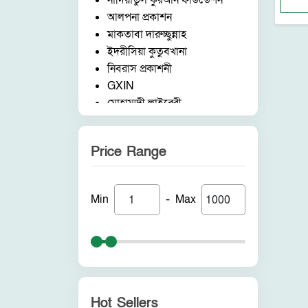
নাদিয়াতুল কুরআন ফাউন্ডেশন
সরফ নাহব ও বালাগাত
আলপনা প্রকাশন
উসুলুল ফিকহ
মাকতাবা দারুচ্ছুন্নাহ
পিতা-মাতার অধিকার
ইদরীসিয়া কুতুবখানা
পীর মুরিদ ও বায়আত
নিবরাস প্রকাশনী
আদব আখলাক ও শিষ্টাচার
GXIN
নারী কর্ণার
মোহাম্মদী লাইব্রেরী
মুমিন ও মুনাফিক
নাদিয়াতুল কুরআন ফাউন্ডেশন
ইসলামি শাসনব্যবস্থা
জাদীদ নূরানী প্রকাশনী
পরিবেশ ও প্রাণীজগৎ
Price Range
আকীল পাবলিকেশন
মাদক ও জুয়া
ফরিদ বুক ডিপো (ইন্ডিয়া)
উলামায়ে কেরামের মর্যাদা
নন ব্র্যান্ড
রুহ নফস ও কলব
-
Min
Max
পুনরায় প্রকাশন
গুনাহ ও অন্যান্য
আলোকধারা প্রকাশন
মাযহাব ও তাকলিদ
হাকীমুল উম্মত প্রকাশনী
নফছ ও শয়তানের প্রতারণা
সাবাহ পাবলিকেশন
ইসলাম ও বিজ্ঞান
সীরাহ প্রকাশ
কওমি মাদরাসা ও পাঠদান
রহমত প্রকাশনী
কেয়ামত ও অন্যান্য
Hot Sellers