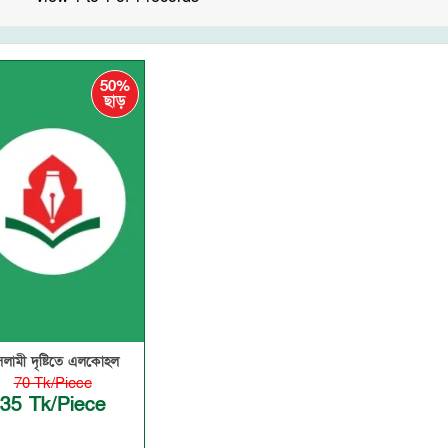
50%
ছাড়
লামী দৃষ্টিতে এলকোহল
70 Tk/Piece
35 Tk/Piece