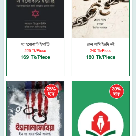
দ্য হলোকাস্ট ইন্ডাস্ট্রি
কেন ‍আমি ইহুদি নই
225 Tk/Piece
240 Tk/Piece
169 Tk/Piece
180 Tk/Piece
25%
30%
ছাড়
ছাড়