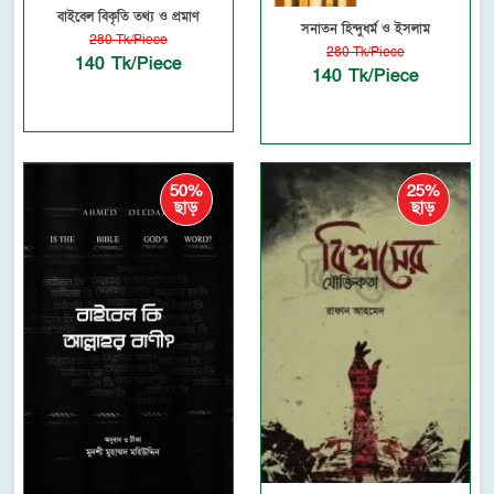
বাইবেল বিকৃতি তথ্য ও প্রমাণ
সনাতন হিন্দুধর্ম ও ইসলাম
280 Tk/Piece
280 Tk/Piece
140 Tk/Piece
140 Tk/Piece
25%
50%
ছাড়
ছাড়