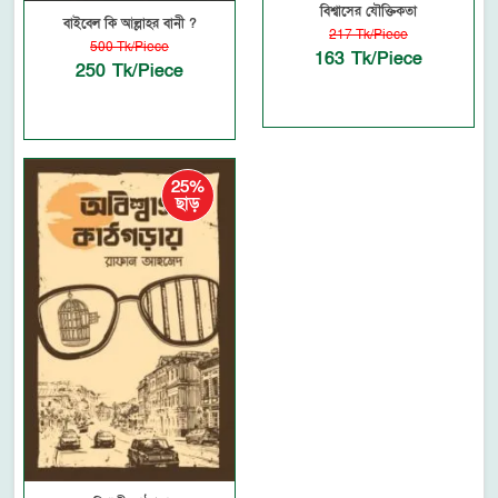
বিশ্বাসের যৌক্তিকতা
বাইবেল কি আল্লাহর বানী ?
217 Tk/Piece
500 Tk/Piece
163 Tk/Piece
250 Tk/Piece
25%
ছাড়