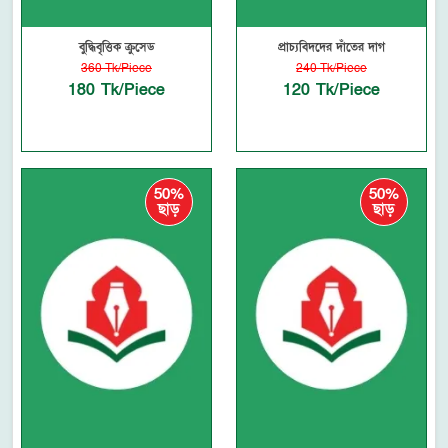
বুদ্ধিবৃত্তিক ক্রুসেড
প্রাচ্যবিদদের দাঁতের দাগ
360 Tk/Piece
240 Tk/Piece
180 Tk/Piece
120 Tk/Piece
50%
50%
ছাড়
ছাড়