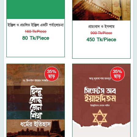
ইঞ্জিল ও প্রচলিত ইঞ্জিল একটি পর্যালোচনা
প্রাচ্যবাদ ও ইসলাম
160 Tk/Piece
900 Tk/Piece
80 Tk/Piece
450 Tk/Piece
35%
35%
ছাড়
ছাড়