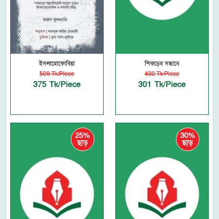
ইসলামোফোবিয়া
শিকড়ের সন্ধানে
500 Tk/Piece
430 Tk/Piece
375 Tk/Piece
301 Tk/Piece
25%
30%
ছাড়
ছাড়