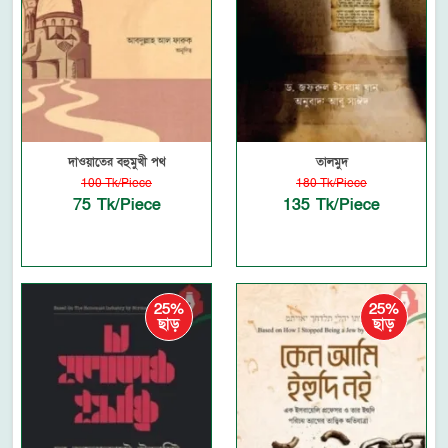
দাওয়াতের বহুমুখী পথ
তালমুদ
100 Tk/Piece
180 Tk/Piece
75 Tk/Piece
135 Tk/Piece
25%
25%
ছাড়
ছাড়