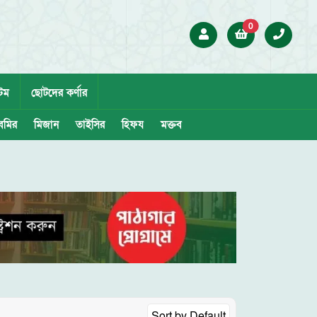
0
েম
ছোটদের কর্ণার
েমির
মিজান
তাইসির
হিফয
মক্তব
Sort by
Default