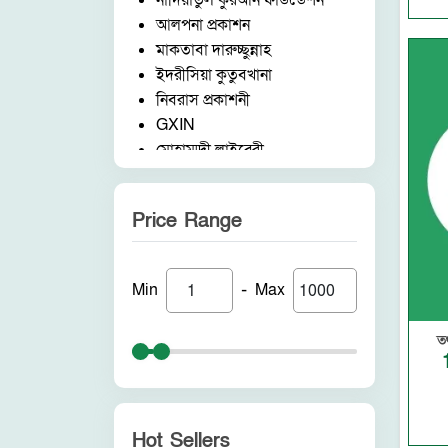
নাদিয়াতুল কুরআন ফাউন্ডেশন
সরফ নাহব ও বালাগাত
আলপনা প্রকাশন
উসুলুল ফিকহ
মাকতাবা দারুচ্ছুন্নাহ
পিতা-মাতার অধিকার
ইদরীসিয়া কুতুবখানা
পীর মুরিদ ও বায়আত
নিবরাস প্রকাশনী
আদব আখলাক ও শিষ্টাচার
GXIN
নারী কর্ণার
মোহাম্মদী লাইব্রেরী
মুমিন ও মুনাফিক
নাদিয়াতুল কুরআন ফাউন্ডেশন
ইসলামি শাসনব্যবস্থা
জাদীদ নূরানী প্রকাশনী
পরিবেশ ও প্রাণীজগৎ
Price Range
আকীল পাবলিকেশন
মাদক ও জুয়া
ফরিদ বুক ডিপো (ইন্ডিয়া)
উলামায়ে কেরামের মর্যাদা
নন ব্র্যান্ড
রুহ নফস ও কলব
-
Min
Max
পুনরায় প্রকাশন
গুনাহ ও অন্যান্য
আলোকধারা প্রকাশন
মাযহাব ও তাকলিদ
ত
হাকীমুল উম্মত প্রকাশনী
নফছ ও শয়তানের প্রতারণা
সাবাহ পাবলিকেশন
ইসলাম ও বিজ্ঞান
সীরাহ প্রকাশ
কওমি মাদরাসা ও পাঠদান
রহমত প্রকাশনী
কেয়ামত ও অন্যান্য
Hot Sellers