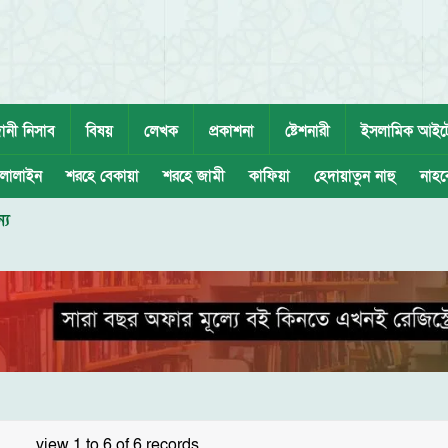
ানী নিসাব
বিষয়
লেখক
প্রকাশনা
ষ্টেশনারী
ইসলামিক আইট
লালাইন
শরহে বেকায়া
শরহে জামী
কাফিয়া
হেদায়াতুন নাহু
নাহব
্য
view 1 to 6 of 6 records