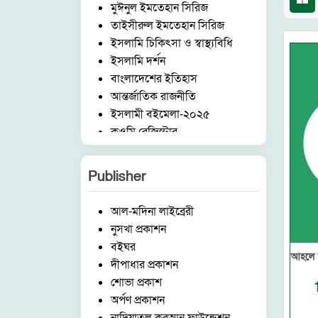
মুঈনুল ইমতেহান সিরিজ
তাইসীরুল ইমতেহান সিরিজ
ইসলামি চিকিৎসা ও স্বাস্থ্যবিধি
ইসলামি দর্শন
বাংলাদেশের ইতিহাস
আন্তর্জাতিক রাজনীতি
ইসলামী বইমেলা-২০২৫
কওমি রেজিস্টার
আরবি ভাষা ও সাহিত্য
ইংরেজি ভাষা ও সাহিত্য
Publisher
মুহাররম ও কারবালা
মিডিয়া ও ইসলাম
আল-মদিনা লাইব্রেরী
দেওবন্দ ও আকাবিরে দেওবন্দ
নুসখা প্রকাশন
গজল ও কবিতা
বইঘর
ঈদ ও অন্যান্য
আহলে হ
দীপাধার প্রকাশন
ব্যবসা ব্যান্ডিং ও মার্কেটিং
শোভা প্রকাশ
ফার্সি-বাংলা অভিধান
অর্পণ প্রকাশন
রুকইয়াহ ও ঝাড়ফুঁক