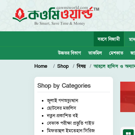
দরসে নিজামী
মাদ
উচ্চতর বিভাগ
তাকমিল
মেশকাত
জা
Home
Shop
বিষয়
আহলে হাদিস ও অন্যান
Shop by
Categories
জুলাই গণঅভ্যুত্থান
ছোটদের মজলিস
নতুন প্রকাশিত বই
বেফাক পরীক্ষা প্রস্তুতি গাইড
মিফতাহুল ইমতেহান সিরিজ