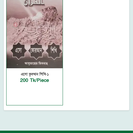
এসো কুরআন শিখি-১
200 Tk/Piece