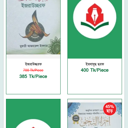
ইজরাউচ্ছরফ
ইমদাদুছ ছরফ
400 Tk/Piece
700 Tk/Piece
385 Tk/Piece
45%
ছাড়