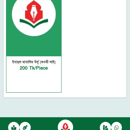
ইযাহুল মাতালিব উর্দু (কওমী লাই)
200 Tk/Piece
Powered by
autofyBit
, a product of
autofy Solutions