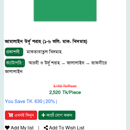
জামালাইন উর্দু শরাহ (১-৬ ভলি. মাক. খিদমাহ)
প্রকাশনী :
মাকতাবাতুল খিদমাহ
ক্যাটাগরি :
আরবী ও উর্দু শরাহ
→
জালালাইন
→
তাফসীরে
জালালাইন
3,150 Tk/Piece
2,520 Tk/Piece
You Save TK. 630 ( 20% )
এখনই কিনুন
কার্টে যোগ করুন
Add My list
|
Add To Wish List