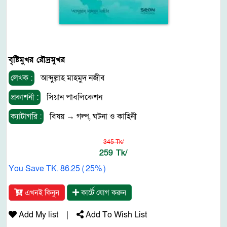
বৃষ্টিমুখর রৌদ্রমুখর
লেখক :
আব্দুল্লাহ মাহমুদ নজীব
প্রকাশনী :
সিয়ান পাবলিকেশন
ক্যাটাগরি :
বিষয়
→
গল্প, ঘটনা ও কাহিনী
345 Tk/
259 Tk/
You Save TK. 86.25 ( 25% )
এখনই কিনুন
কার্টে যোগ করুন
Add My list
|
Add To Wish List