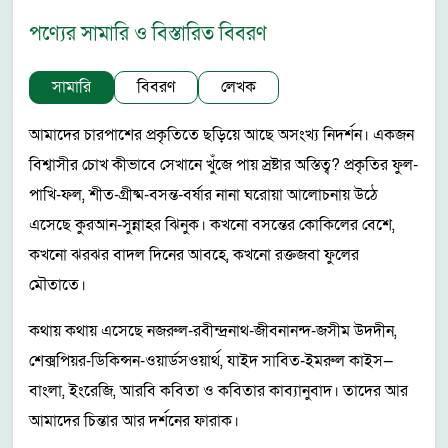
পণ্যের সামারি ও বিস্তারিত বিবরণ
সামারি
বিবরণ
লেখক
আমাদের চারপাশের প্রকৃতিতে ছড়িয়ে আছে অসংখ্য নিদর্শন। একজন
বিশ্বাসীর চোখ কীভাবে সেখানে খুঁজে পায় স্রষ্টার অস্তিত্ব? প্রকৃতির ফুল-
পাখি-ফল, শীত-গ্রীষ্ম-বসন্ত-বর্ষার নানা ঘরোয়া আলোচনায় উঠে
এসেছে কুরআন-সুন্নাহর ঝিনুক। কখনো বসন্তের কোকিলের বেশে,
কখনো ঝরঝর বাদল দিনের আবহে, কখনো রক্তজবা ফুলের
মৌতাতে।
কথায় কথায় এসেছে নজরুল-রবীন্দ্রনাথ-জীবনানন্দ-জসীম উদদীন,
শেক্সপিয়র-ডিকিন্সন-ওয়ার্ডসওয়ার্থ, যাইদ সাবিত-ইমরুল কাইস—
বাংলা, ইংরেজি, আরবি কবিতা ও কবিতার কাব্যানুবাদ। তাদের আর
আমাদের চিন্তার আর দর্শনের ফারাক।