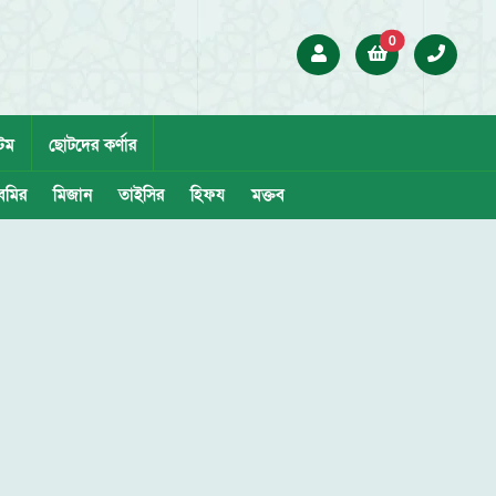
0
েম
ছোটদের কর্ণার
েমির
মিজান
তাইসির
হিফয
মক্তব