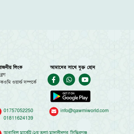
য়োজনীয় লিংক
আমাদের সাথে যুক্ত হোন
ব্লগ
কওমি ওয়ার্ল্ড সম্পর্কে
01757052250
info@qawmiworld.com
01811624139
আবাবিল মার্কেট (২য় তলা) মাদানীনগর, সিদ্ধিরগঞ্জ,