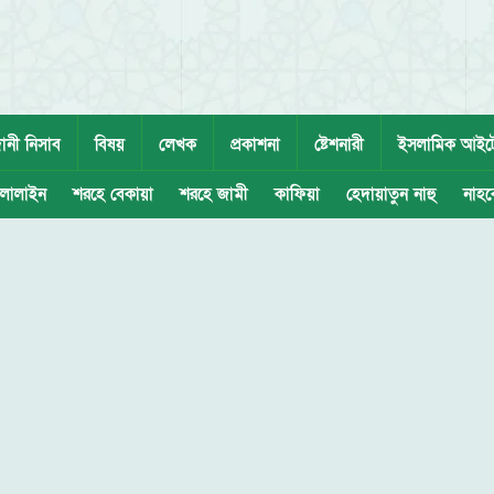
ানী নিসাব
বিষয়
লেখক
প্রকাশনা
ষ্টেশনারী
ইসলামিক আইট
লালাইন
শরহে বেকায়া
শরহে জামী
কাফিয়া
হেদায়াতুন নাহু
নাহব