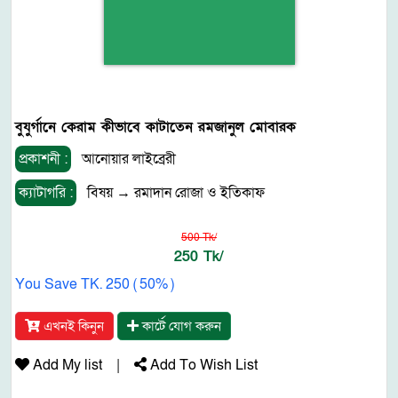
বুযুর্গানে কেরাম কীভাবে কাটাতেন রমজানুল মোবারক
প্রকাশনী :
আনোয়ার লাইব্রেরী
ক্যাটাগরি :
বিষয়
→
রমাদান রোজা ও ইতিকাফ
500 Tk/
250 Tk/
You Save TK. 250 ( 50% )
এখনই কিনুন
কার্টে যোগ করুন
Add My list
|
Add To Wish List