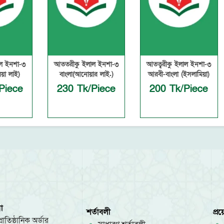
া-৩
আততরীকু ইলাল ইনশা-৩
আতত্বরীকু ইলাল ইনশা-৩
)
বাংলা(আনোয়ার লাই.)
আরবী-বাংলা (ইসলামিয়া)
ce
230 Tk/Piece
200 Tk/Piece
া
শর্তাবলী
প্র
রাতিষ্ঠানিক অর্ডার