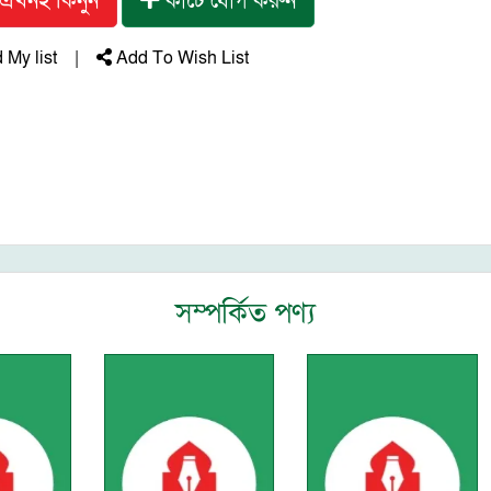
এখনই কিনুন
কার্টে যোগ করুন
My list
|
Add To Wish List
সম্পর্কিত পণ্য