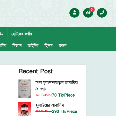
0
েম
ছোটদের কর্ণার
েমির
মিজান
তাইসির
হিফয
মক্তব
Recent Post
আল মুকাদদামাতুল জাযারিয়া
(বাংলা)
া
70 Tk/Piece
140 Tk/Piece
জুলাইয়ের আবাবিল
390 Tk/Piece
520 Tk/Piece