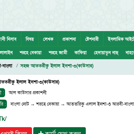
ানী নিসাব
বিষয়
লেখক
প্রকাশনা
ষ্টেশনারী
ইসলামিক আইট
লালাইন
শরহে বেকায়া
শরহে জামী
কাফিয়া
হেদায়াতুন নাহু
নাহব
-বাংলা
সহজ আততরীকু ইলাল ইনশা-৩(কাউসার)
ততরীকু ইলাল ইনশা-৩(কাউসার)
ী :
আল কাউসার প্রকাশনী
রি :
বাংলা নোট
→
শরহে বেকায়া
→
আততরিকু এলাল ইনশা-৩ আরবী-বাংল
Tk/