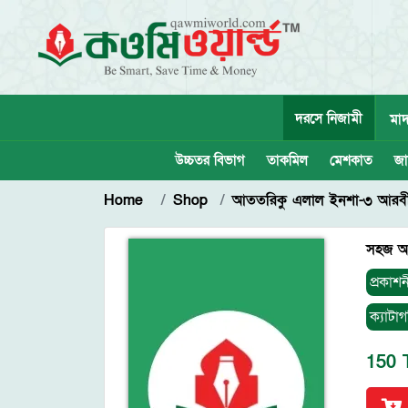
দরসে নিজামী
মাদ
উচ্চতর বিভাগ
তাকমিল
মেশকাত
জা
Home
Shop
আততরিকু এলাল ইনশা-৩ আরবী
সহজ আ
প্রকাশন
ক্যাটাগ
150 