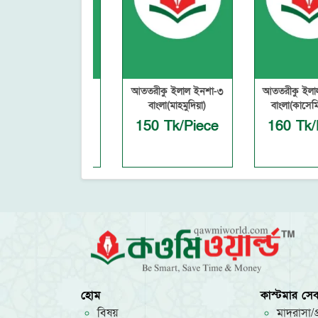
রীকু ইলাল ইনশা-৩
আততরীকু ইলাল ইনশা-৩
আততরীকু ইলাল ইনশ
বাংলা (ইসলামিয়া)
বাংলা(মাহমুদিয়া)
বাংলা(কাসেমিয়া লাই
0 Tk/Piece
150 Tk/Piece
160 Tk/Pie
হোম
কাস্টমার সেব
বিষয়
মাদরাসা/প্