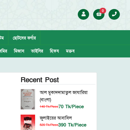
0
েম
ছোটদের কর্ণার
েমির
মিজান
তাইসির
হিফয
মক্তব
Recent Post
আল মুকাদদামাতুল জাযারিয়া
(বাংলা)
70 Tk/Piece
140 Tk/Piece
জুলাইয়ের আবাবিল
390 Tk/Piece
520 Tk/Piece