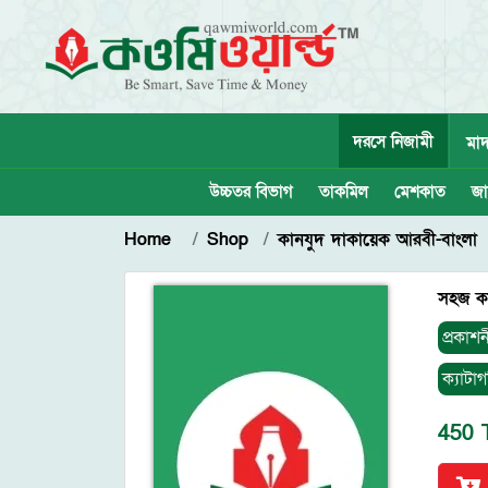
দরসে নিজামী
মাদ
উচ্চতর বিভাগ
তাকমিল
মেশকাত
জা
Home
Shop
কানযুদ দাকায়েক আরবী-বাংলা
সহজ কা
প্রকাশন
ক্যাটাগ
450 