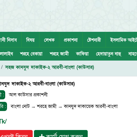
ানী নিসাব
বিষয়
লেখক
প্রকাশনা
ষ্টেশনারী
ইসলামিক আইট
লালাইন
শরহে বেকায়া
শরহে জামী
কাফিয়া
হেদায়াতুন নাহু
নাহব
সহজ কানযুদ দাকাইক-২ আরবী-বাংলা (কাউসার)
নযুদ দাকাইক-২ আরবী-বাংলা (কাউসার)
ী :
আল কাউসার প্রকাশনী
রি :
বাংলা নোট
→
শরহে জামী
→
কানযুদ দাকায়েক আরবী-বাংলা
Tk/