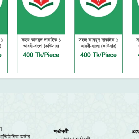
-১
সহজ কানযুদ দাকাইক-১
সহজ কানযুদ দাকাইক-১
স
)
আরবী-বাংলা (কাউসার)
আরবী-বাংলা (কাউসার)
e
400 Tk/Piece
400 Tk/Piece
া
শর্তাবলী
প্র
রাতিষ্ঠানিক অর্ডার