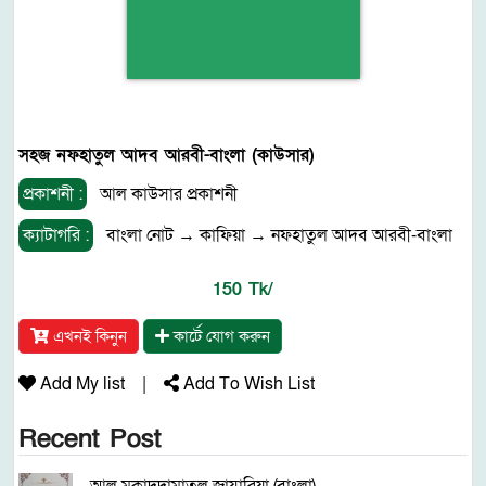
সহজ নফহাতুল আদব আরবী-বাংলা (কাউসার)
প্রকাশনী :
আল কাউসার প্রকাশনী
ক্যাটাগরি :
বাংলা নোট
→
কাফিয়া
→
নফহাতুল আদব আরবী-বাংলা
150 Tk/
এখনই কিনুন
কার্টে যোগ করুন
Add My list
|
Add To Wish List
Recent Post