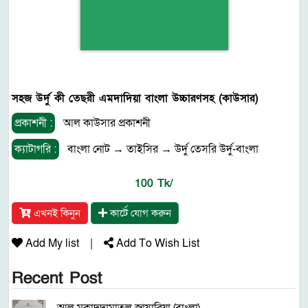
সহজ উর্দু কী তেছরী এমদাদিয়া বাংলা উচ্চারণসহ (কাউসার)
প্রকাশনী :
আল কাউসার প্রকাশনী
ক্যাটাগরি :
বাংলা নোট
→
তাইসির
→
উর্দু তেসরি উর্দু-বাংলা
100 Tk/
এখনই কিনুন
কার্টে যোগ করুন
Add My list
|
Add To Wish List
Recent Post