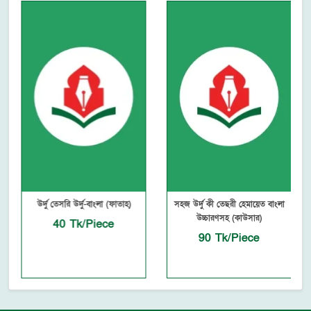
উর্দু তেসরি উর্দু-বাংলা (ফাতাহ)
সহজ উর্দু কী তেছরী হেমায়েত বাংলা
উচ্চারণসহ (কাউসার)
40 Tk/Piece
90 Tk/Piece