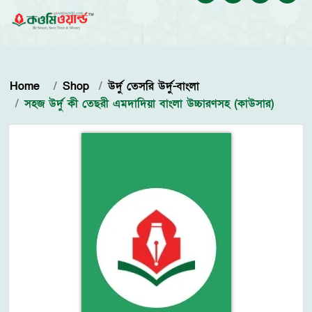
Home
Shop
উর্দু তেসরি উর্দু-বাংলা
সহজ উর্দু কী তেছরী এমদাদিয়া বাংলা উচ্চারণসহ (কাউসার)