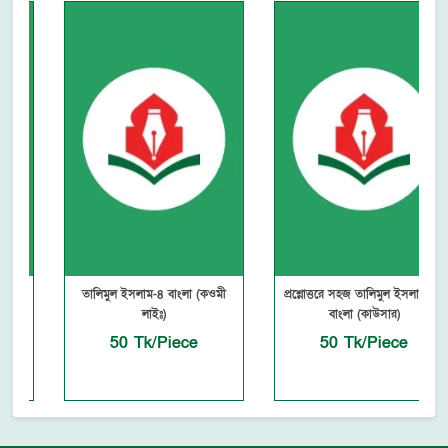
তালিমুল ইসলাম-৪ বাংলা (কওমী
প্রশ্নোত্তরে সহজ তালিমুল ইসলাম ৪র্থ
লাইঃ)
বাংলা (কাউসার)
50 Tk/Piece
50 Tk/Piece