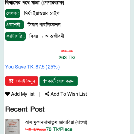
বিশ্বাসের পথে যাত্রা (পেপারব্যাক)
লেখক :
মির্যা ইয়াওয়ার বেইগ
প্রকাশনী :
সিয়ান পাবলিকেশন
ক্যাটাগরি :
বিষয়
→
আত্মজীবনী
350 Tk/
263 Tk/
You Save TK. 87.5 ( 25% )
এখনই কিনুন
কার্টে যোগ করুন
Add My list
|
Add To Wish List
Recent Post
আল মুকাদদামাতুল জাযারিয়া (বাংলা)
70 Tk/Piece
140 Tk/Piece