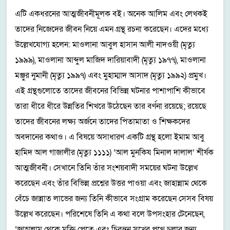
এটি একধরনের আত্মজীবনীমূলক বই। অনেক আলিম এবং লেখকই
তাদের নিজেদের জীবন নিয়ে এমন গ্রন্থ রচনা করেছেন। এদের মধ্যে
উল্লেখযোগ্য হলেন: মাওলানা আবুল হাসান আলী নাদওয়ী (মৃত্যু
১৯৯৯), মাওলানা আব্দুল মাজিদ দারিয়াবাদী (মৃত্যু ১৯৭৭), মাওলানা
মঞ্জুর নুমানী (মৃত্যু ১৯৯৭) এবং মুহাম্মাদ আসাদ (মৃত্যু ১৯৯২) প্রমুখ।
এই গ্রন্থগুলোতে তাদের জীবনের বিভিন্ন ঘটনার পাশাপাশি কীভাবে
তারা ধীরে ধীরে উন্নতির শিখরে উঠেছেন তার বর্ণনা রয়েছে; রয়েছে
তাদের জীবনের লক্ষ্য অর্জনে তাদের পিতামাতা ও শিক্ষকদের
অবদানের কথাও। এ বিষয়ে অসাধারণ একটি গ্রন্থ হলো ইমাম আবু
হামিদ আল গাজালীর (মৃত্যু ১১১১) ‘আল মুনকিয মিনাল দালাল’ শীর্ষক
আত্মজীবনী। সেখানে তিনি তাঁর সংশয়বাদী সময়ের ঘটনা উল্লেখ
করেছেন এবং তাঁর বিভিন্ন প্রশ্নের উত্তর পাওয়া এবং জাহান্নাম থেকে
বেঁচে জান্নাত লাভের জন্য তিনি কীভাবে সংগ্রাম করেছেন সেসব বিষয়
উল্লেখ করেছেন। পরিশেষে তিনি এ কথা বলে উপসংহার টেনেছেন,
‘জাহান্নাম থেকে মুক্তি পেতে এবং চিরন্তন সুখের পথে চলার জন্য