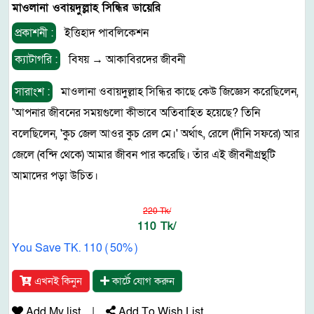
মাওলানা ওবায়দুল্লাহ সিন্ধির ডায়েরি
প্রকাশনী :
ইত্তিহাদ পাবলিকেশন
ক্যাটাগরি :
বিষয়
→
আকাবিরদের জীবনী
সারাংশ :
মাওলানা ওবায়দুল্লাহ সিন্ধির কাছে কেউ জিজ্ঞেস করেছিলেন,
'আপনার জীবনের সময়গুলো কীভাবে অতিবাহিত হয়েছে? তিনি
বলেছিলেন, 'কুচ জেল আওর কুচ রেল মে।' অর্থাৎ, রেলে (দীনি সফরে) আর
জেলে (বন্দি থেকে) আমার জীবন পার করেছি। তাঁর এই জীবনীগ্রন্থটি
আমাদের পড়া উচিত।
220 Tk/
110 Tk/
You Save TK. 110 ( 50% )
এখনই কিনুন
কার্টে যোগ করুন
Add My list
|
Add To Wish List