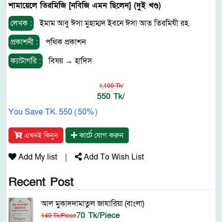
শামায়েলে তিরমিজি [নবিজি এমন ছিলেন] (দুই খণ্ড)
লেখক :
ইমাম আবু ঈসা মুহাম্মদ ইবনে ঈসা আত তিরমিযী রহ.
প্রকাশনী :
পথিক প্রকাশন
ক্যাটাগরি :
বিষয়
→
হাদিস
1,100 Tk/
550 Tk/
You Save TK. 550 ( 50% )
এখনই কিনুন
কার্টে যোগ করুন
Add My list
|
Add To Wish List
Recent Post
আল মুকাদদামাতুল জাযারিয়া (বাংলা)
70 Tk/Piece
140 Tk/Piece