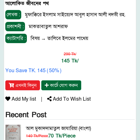
আলোকিত জীবনের পথ
লেখক :
মুফাক্কিরে ইসলাম সাইয়্যেদ আবুল হাসান আলী নদভী রহ.
প্রকাশনী :
মাকতাবাতুল আশরাফ
ক্যাটাগরি :
বিষয়
→
তালিবে ইলমের পাথেয়
290 Tk/
145 Tk/
You Save TK. 145 ( 50% )
এখনই কিনুন
কার্টে যোগ করুন
Add My list
|
Add To Wish List
Recent Post
আল মুকাদদামাতুল জাযারিয়া (বাংলা)
70 Tk/Piece
140 Tk/Piece