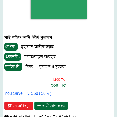
মাই লাইফ জার্নি উইথ কুরআন
লেখক :
মুহাম্মাদ আতীক উল্লাহ
প্রকাশনী :
মাকতাবাতুল আযহার
ক্যাটাগরি :
বিষয়
→
কুরআন ও মুজেযা
1,100 Tk/
550 Tk/
You Save TK. 550 ( 50% )
এখনই কিনুন
কার্টে যোগ করুন